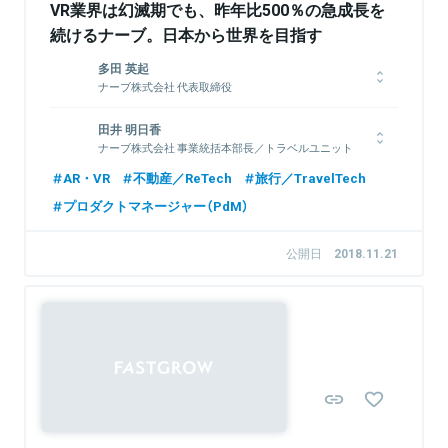
VR業界は幻滅期でも、昨年比500％の急成長を
続けるナーブ。日本から世界を目指す
多田 英起
ナーブ株式会社 代表取締役
1979年生まれ。ITコンサルティングを経験後、IT受託開発を10
田井 明日香
年以上行っており、技術を活用した新しいソリューションをテー
ナーブ株式会社 事業統括本部長／トラベルユニット
マに KDDI社との共同特許をはじめ、オープンスタックシェア
ユニットマネージャー
No.1の米ミランティス社とのJVの構築などを行う。
AR・VR
不動産／ReTech
旅行／TravelTech
ライフスタイルに特化したVR事業（ナーブ事業）をスピンアウト
専門学校在籍中にスピンアウト前のナーブと出逢い、ビジョンに
プロダクトマネージャー（PdM）
して、国内最大のVRプラットフォームを構築し現在に至る。
共感。
ナーブ社設立後、在学中にジョイン。
ナーブとして初めての社員として雇用。半年間の営業アシスタン
公開日
2018.11.21
ト経験後、営業へ昇格。トップセールスを記録して、1年後にエ
関連情報をみる
ンタープライズユニット長へと昇格。現在は事業統括本部長、ト
ラベルユニットユニットマネージャーを務める。
Sponsored
関連情報をみる