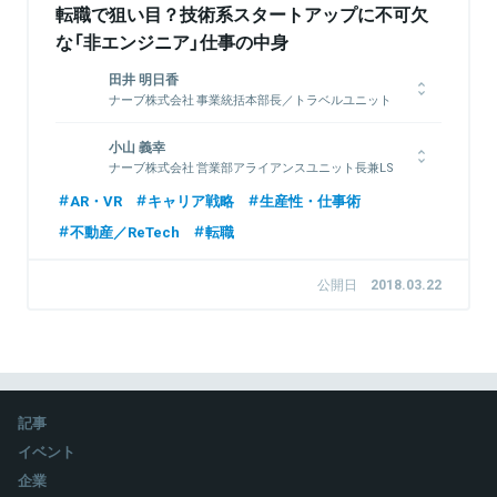
転職で狙い目？技術系スタートアップに不可欠
な「非エンジニア」仕事の中身
田井 明日香
ナーブ株式会社 事業統括本部長／トラベルユニット
ユニットマネージャー
専門学校在籍中にスピンアウト前のナーブと出逢い、ビジョンに
小山 義幸
共感。
ナーブ株式会社 営業部アライアンスユニット長兼LS
ユニット長
ナーブ社設立後、在学中にジョイン。
AR・VR
キャリア戦略
生産性・仕事術
ナーブとして初めての社員として雇用。半年間の営業アシスタン
1984年生まれ。大学卒業後、2007年 株式会社ネクスト（現：
ト経験後、営業へ昇格。トップセールスを記録して、1年後にエ
不動産／ReTech
転職
株式会社LIFULL）入社。
ンタープライズユニット長へと昇格。現在は事業統括本部長、ト
主に賃貸領域、分譲マンション領域にてコンサルティング営業に
ラベルユニットユニットマネージャーを務める。
従事。
公開日
2018.03.22
年間トップセールス受賞や社内海外研修プログラムにも参加の
後、
2014年10月独立しエムライフコンサルティング設立。
関連情報をみる
2017年初から営業支援でナーブと関わりをもつが、事業の可能
性を感じジョイン。
記事
イベント
関連情報をみる
企業