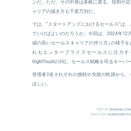
ンだ。ただ、その中身は多岐に渡る。役割や定
め、営業戦略の立案から実行を担当。2022年から執
ャリアの描き方も千差万別だ。
ベースの執行役員に就任。
では、“スタートアップにおけるセールス”は
ていけばよいのだろうか。今回は、2024年1
関連情報をみる
値の高いセールスキャリアの作り方」の様子を
れもエンタープライズセールスに注力する
RightTouchの3社。セールス戦略を司るキー
登壇者3名それぞれの挑戦や失敗の軌跡から、
ほしい。
TEXT BY
WAKANA UOK
PHOTO BY
SHINICHIRO FU