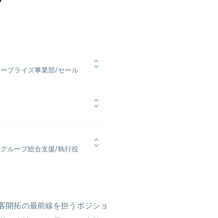
ープライズ事業部/セール
で国内営業・海外営業両方を経験。
界各国でベンダーとのアライアンス
アマゾンジャパン合同会社へ入社。
ズに新卒入社。最年少で新規開拓法
して市場開拓・組織作りを担う。入社1
となる既存顧客専任の営業チームを
グロースを遂げるAmazon Pay
上げを牽引。帰国後、2018年より
、ラクスル株式会社へ参画しエンター
業グループ総合支援/執行役
上げを担う。2021年に社内起業で
ドを担う。
してビジネス全般をリード。
アカウントマネージャーとして大手
年、Salesforceへ入社。大企業
でコマーシャル営業の部長に就任。中
顧客開拓の最前線を担うポジショ
拓、既存顧客深耕、チームメンバー
 ストラテジック営業本部本部長を務