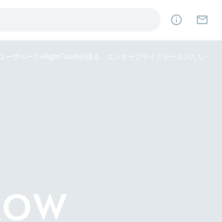
エンプラセールスは「ラッキーな大型発注」に気をつけろ──RAKSUL×ユーザベース×RightTouchが語る、エンタープライズセールスたちの失敗とノウハウ