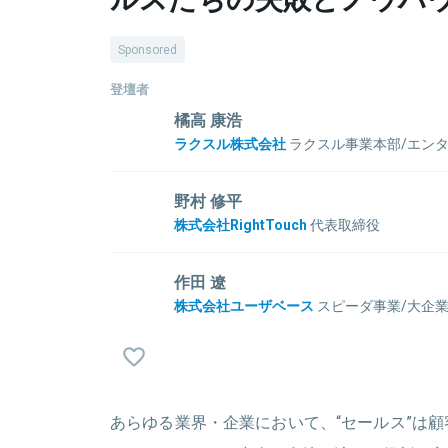
Sponsored
登壇者
橘高 康浩
ラクスル株式会社
ラクスル事業本部/エンタ
ス責任者
大学卒業後、CBC株式会社に就職し、メーカー部門
野村 修平
中堅企業からエンタープライズまで幅広く対応し、世
株式会社RightTouch
代表取締役
構築や、M&Aプロジェクトへの参画。2016年、
北海道大学大学院卒業後、ワークスアプリケーション
Amazon Pay事業部にて日本参入期のセールスと
人営業チームのマネージャーへ昇格。その後同社の柱
作田 遼
年後にはセールスマネージャーへ就任し、その後は急速な
新規事業として立ち上げたのち、アメリカ事業の立ち
のセールス組織全体の統括責任者となる。2024年
株式会社ユーザベース
スピーダ事業/大企
プレイドに入社し、エンタープライズセールスの立ち
プライズ事業部のセールス責任者としてビジネスリー
員
RightTouchを立ち上げ、現在は同社代表取締役と
大学卒業後、日本ヒューレット・パッカードへ入社。
製造メーカー、エネルギー関連企業を中心に担当。2012
向けの営業を経験した後、2016年には当時最年少
あらゆる業界・企業において、“セールス”は
関連情報をみる
小企業や成長中のベンチャー企業に対する新規顧客開
関連情報をみる
の育成に携わる。2020年2月よりコマーシャル営業