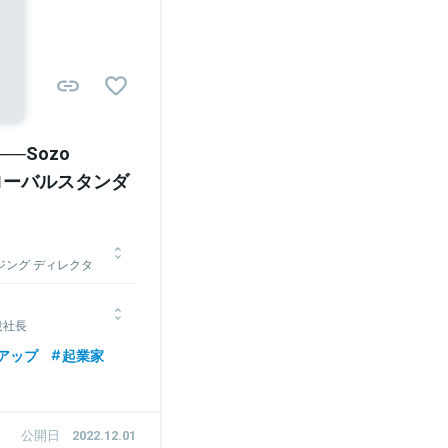
─Sozo
グローバルスタンダ
ネージング ディレクタ
ンの創業・⽴ち上げに関
役社長
資の事業に従事し、イン
した。早稲田大学法学
ロケーションバリューを
アップ
起業家
国のベンチャーキャピタ
oogleマップの製品開
を12期生として2009
2018年に株式会社スマ
ェローズの代表であった
ートアップ協会代表理
創業。Sozo Ventureは
公開日
2022.12.01