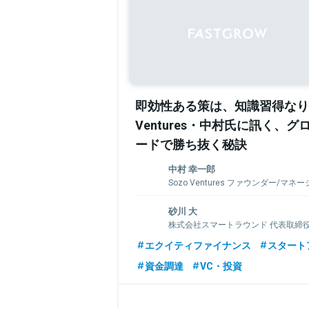
即効性ある策は、知識習得なり─
Ventures・中村氏に訊く、
ードで勝ち抜く秘訣
中村 幸一郎
Sozo Ventures ファウンダー/マ
ー
砂川 大
早稲⽥⼤学法学部在学中にヤフージャパ
株式会社スマートラウンド 代表取締
わる。三菱商事では、通信キャリアや投
キュベーションファンド事業などを担当
三菱商事、米国独立系VCを経て株式会社
エクイティファイナンス
スタート
部、シカゴ⼤学MBAをそれぞれ修了。⽶
起業し、同社をNTTドコモに売却。その後G
資金調達
VC・投資
リスト育成機関であるカウフマンフェローズ
発部長、Androidの事業統括部長を歴任。
年に修了。2012年に当時カウフマンフ
ートラウンドを起業。一般社団法人スタ
Phil Wickhamと共にSozo Venturesを
事。エンジェル投資家。