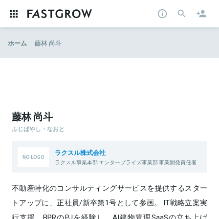
ホーム
藤林 尚斗
藤林 尚斗
ふじばやし・なおと
ラクスル株式会社
ラクスル事業本部 エンタープライズ事業部 事業開発責任者
不動産特化のコンサルティングサービスを提供するスター
トアップに、正社員/新卒第1号として参画。 IT戦略立案実
行支援、BPRのPJを経験し、AI建物管理SaaSの立ち上げ