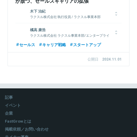
が放つ、セールスキャリアの拡張
木下 治紀
ラクスル株式会社 執行役員 / ラクスル事業本部
Marketing&Business Supply統括部 統括部長
新卒第1号として、2016年にラクスルに入社。入社後は印刷事業
橘高 康浩
の事業開発、DM事業責任者、新規事業の立ち上げを経て、2021
ラクスル株式会社 ラクスル事業本部/エンタープライ
ズ事業部/セールス責任者
年より株式会社ダンボールワン（当時）へ出向しPMIを担当。経営
セールス
キャリア戦略
スタートアップ
統合を完遂し、取締役COOとして事業統括。現在は、印刷・集
大学卒業後、CBC株式会社に就職し、メーカー部門で国内営
客支援事業 及び エンタープライズ事業を管掌。
業・海外営業両方を経験。中堅企業からエンタープライズまで幅
公開日
2024.11.01
広く対応し、世界各国でベンダーとのアライアンス構築や、
M&Aプロジェクトへの参画。2016年、アマゾンジャパン合同会
社へ入社。Amazon Pay事業部にて日本参入期のセールスとして
関連情報をみる
市場開拓・組織作りを担う。入社1年後にはセールスマネージャ
ーへ就任し、その後は急速なグロースを遂げるAmazon Payのセ
ールス組織全体の統括責任者となる。2024年、ラクスル株式会
社へ参画しエンタープライズ事業部のセールス責任者としてビジ
記事
ネスリードを担う。
イベント
企業
FastGrowとは
関連情報をみる
掲載依頼／お問い合わせ
ライター募集