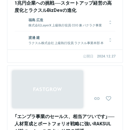
1兆円企業への挑戦──スタートアップ経営の高
度化とラクスルBizDevの進化
福島 広造
株式会社LayerX 上級執行役員 COO 兼 バクラク事業
CEO
ITコンサル会社を経て、ボストン コンサルティング グループ
渡邊 建
(BCG)に入社。DX領域を担当。2015年、ラクスル株式会社へ入
ラクスル株式会社 上級執行役員 ラクスル事業本部 本
部長
社。全社の取締役COO及びRAKSUL事業CEOを務める。2023年
からは、BCGのマネージングディレクター＆パートナーとし
1981年生まれ。京都大学大学院工学研究科卒業後、トヨタ自動
公開日
2024.12.27
て、AI領域を担当。2025年10月1日付けで株式会社LayerXに参
車を経て2017年ラクスル株式会社に入社。「安い・早い・ラク」
画
の顧客価値と競争優位を生み出すサプライチェーンを構築。その
後、BizDevとして新規事業の複数立ち上げや事業部長を経て、
ラクスル初のM&AとなるダンボールワンのCEO就任。PMIをリ
Sponsored
ードし、グループの成長を牽引する事業への変革を実現。現在は
関連情報をみる
ラクスル事業本部における事業、組織、財務を管掌。
関連情報をみる
「エンプラ事業のセールス、相当アツいです」──
人材育成とポートフォリオ戦略に強いRAKSUL