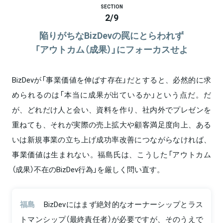
SECTION
2
/
9
陥りがちなBizDevの罠にとらわれず
「アウトカム（成果）」にフォーカスせよ
BizDevが「事業価値を伸ばす存在」だとすると、必然的に求
められるのは「本当に成果が出ているか」という点だ。だ
が、どれだけ人と会い、資料を作り、社内外でプレゼンを
重ねても、それが実際の売上拡大や顧客満足度向上、ある
いは新規事業の立ち上げ成功率改善につながらなければ、
事業価値は生まれない。福島氏は、こうした「アウトカム
（成果）不在のBizDev行為」を厳しく問い直す。
福島
BizDevにはまず絶対的なオーナーシップとラス
トマンシップ（最終責任者）が必要ですが、そのうえで