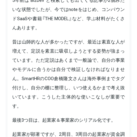
5年前は“BizDev”と検索しても出てくる記事が2個みた
いな状態でしたが、今ではnoteをはじめ、コンパウン
ドSaaSや書籍『THE MODEL』など、学ぶ材料がたくさ
んあります。
昔は山師的な人が多かったですが、最近は素直な人が
増えて、定説を素直に吸収しようとする姿勢が強まっ
ています。ただ定説はあくまで一般論で、自分の事業
やモデルに合うかは自分で検証しなければなりませ
ん。SmartHRのCOO倉橋隆文さんは海外事例までタグ
付けし、自分の棚に整理し、いつ使えるかまで考え抜
いています。こうした主体的な使いこなしが重要で
す。
最後3つ目は、起業家＆事業家のシリアル化です。
起業家が顕著ですが、2周目、3周目の起業家が資金調