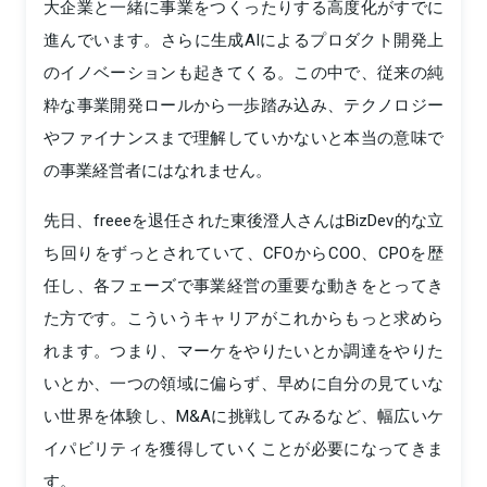
大企業と一緒に事業をつくったりする高度化がすでに
進んでいます。さらに生成AIによるプロダクト開発上
のイノベーションも起きてくる。この中で、従来の純
粋な事業開発ロールから一歩踏み込み、テクノロジー
やファイナンスまで理解していかないと本当の意味で
の事業経営者にはなれません。
先日、freeeを退任された東後澄人さんはBizDev的な立
ち回りをずっとされていて、CFOからCOO、CPOを歴
任し、各フェーズで事業経営の重要な動きをとってき
た方です。こういうキャリアがこれからもっと求めら
れます。つまり、マーケをやりたいとか調達をやりた
いとか、一つの領域に偏らず、早めに自分の見ていな
い世界を体験し、M&Aに挑戦してみるなど、幅広いケ
イパビリティを獲得していくことが必要になってきま
す。