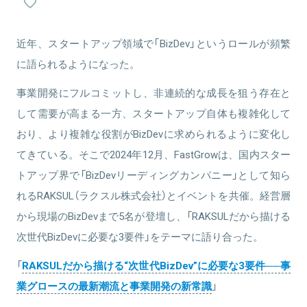
成長を牽引した後に、同社経営戦略室長へ。 2023年4月にラクスル
P&Gマーケティング本部にて消費財の事業・マーケティング戦略⽴
へ入社し、エンタープライズ事業部の事業開発責任者として、新規
案と実⾏に従事。ラクスル⼊社後はノベルティ事業に参画し、グロ
サービス/プロダクト開発とGTM戦略策定を担う。
ースフェーズの事業責任者となる。同事業部を経て、現在はマーケ
関連情報をみる
ティング統括部長として全社横断のマーケティング戦略・実行を担
近年、スタートアップ領域で「BizDev」というロールが頻繁
う。
に語られるようになった。
関連情報をみる
事業開発にフルコミットし、非連続的な成長を狙う存在と
して需要が高まる一方、スタートアップ自体も複雑化して
関連情報をみる
おり、より複雑な役割がBizDevに求められるように変化し
てきている。そこで2024年12月、FastGrowは、国内スター
トアップ界で「BizDevリーディングカンパニー」として知ら
れるRAKSUL（ラクスル株式会社）とイベントを共催。経営層
から現場のBizDevまで5名が登壇し、「RAKSULだから描ける
次世代BizDevに必要な3要件」をテーマに語り合った。
「
RAKSULだから描ける“次世代BizDev”に必要な3要件──事
業グロースの最新潮流と事業開発の新常識
」