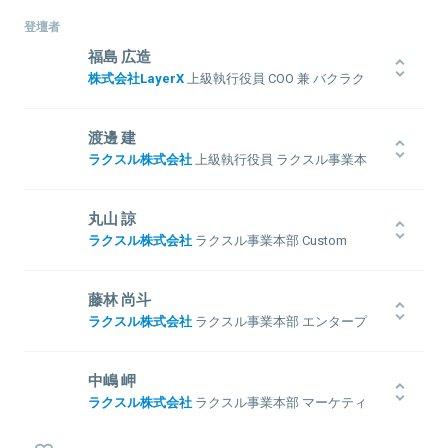
登壇者
福島 広造
株式会社LayerX
上級執行役員 COO 兼 バクラク
事業CEO
ITコンサル会社を経て、ボストン コンサルティング グループ(BCG)
渡邊 建
に入社。DX領域を担当。2015年、ラクスル株式会社へ入社。全社の
ラクスル株式会社
上級執行役員 ラクスル事業本
取締役COO及びRAKSUL事業CEOを務める。2023年からは、BCGの
部 本部長
マネージングディレクター＆パートナーとして、AI領域を担当。
2025年10月1日付けで株式会社LayerXに参画
1981年生まれ。京都大学大学院工学研究科卒業後、トヨタ自動車を
丸山 諒
経て2017年ラクスル株式会社に入社。「安い・早い・ラク」の顧客価
ラクスル株式会社
ラクスル事業本部 Custom
値と競争優位を生み出すサプライチェーンを構築。その後、BizDev
Goods&Apparel統括部 統括部長
として新規事業の複数立ち上げや事業部長を経て、ラクスル初の
M&AとなるダンボールワンのCEO就任。PMIをリードし、グループ
早稲田大学卒業後、2008年ミスミに入社。5年間営業に携わった後、
関連情報をみる
藤林 尚斗
の成長を牽引する事業への変革を実現。現在はラクスル事業本部に
事業開発に異動してパートナー開拓／事業戦略立案・実行／海外現
ラクスル株式会社
ラクスル事業本部 エンタープ
おける事業、組織、財務を管掌。
地法人の事業立ち上げなどに従事。2018年ラクスルに入社。印刷事
ライズ事業部 事業開発責任者
業のSCM部長としてサプライチェーンマネジメントや自動最適発注
のアルゴリズム開発PJを推進。2020年ノベルティ事業のYoY400％
不動産特化のコンサルティングサービスを提供するスタートアップ
中嶋 岬
成長に携わった後、2021年アパレル・ユニフォーム事業を立ち上げ
に、正社員/新卒第1号として参画。 IT戦略立案実行支援、BPRのPJ
ラクスル株式会社
ラクスル事業本部 マーケティ
る。2023年8月よりノベルティ・アパレル両事業の事業統括に就任。
を経験し、AI建物管理SaaSの立ち上げPdMに従事。 セールス/カス
関連情報をみる
ング統括部 統括部長
タマーサクセスグループを統括する事業責任者として同サービスの