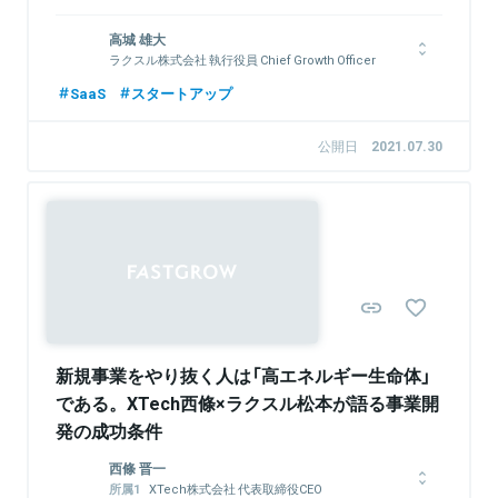
2008年、外資系コンサルティングファームであるマッキンゼー
高城 雄大
＆カンパニーに入社し、大手クライアントの経営課題解決に従
ラクスル株式会社 執行役員 Chief Growth Officer
事。その後、ハーバード・ビジネススクールにてMBAを取得。
2012年より楽天株式会社にて社長室や海外子会社社長を務め、
横浜国立大学卒業後、NTTコミュニケーションズ、プライスウ
SaaS
スタートアップ
事業成長を推進。2017年、SmartHRに参画し2018年1月、現職
ォーターハウスクーパース(PwC)にてアジア各国における買収先
に就任。
企業や現地企業とのITインフラ構築、システム開発、サプライチ
公開日
2021.07.30
ェーン、S&OP改善プロジェクト等に携わる。2015年ラクスル
入社。経営企画やSCM、プロダクト開発、複数の新規事業開発
を経て、現職。
関連情報をみる
Sponsored
関連情報をみる
新規事業をやり抜く人は「高エネルギー生命体」
である。XTech西條×ラクスル松本が語る事業開
発の成功条件
西條 晋一
XTech株式会社 代表取締役CEO