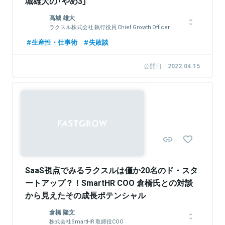
城雄大の「やめ3」
高城 雄大
ラクスル株式会社 執行役員 Chief Growth Officer
横浜国立大学卒業後、NTTコミュニケーションズ、プライスウ
生産性・仕事術
失敗談
ォーターハウスクーパース(PwC)にてアジア各国における買収先
企業や現地企業とのITインフラ構築、システム開発、サプライチ
公開日
2022.04.15
ェーン、S&OP改善プロジェクト等に携わる。2015年ラクスル
入社。経営企画やSCM、プロダクト開発、複数の新規事業開発
を経て、現職。
Sponsored
関連情報をみる
SaaS視点でみるラクスルは僅か20名のド・スタ
ートアップ？！SmartHR COO 倉橋氏との対談
から見えたその成長ポテンシャル
倉橋 隆文
株式会社SmartHR 取締役COO