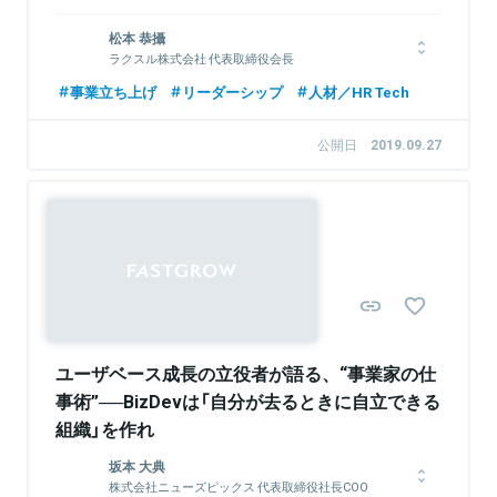
XTech Ventures株式会社 代表パートナー
エキサイトホールディングス株式会社 代表取
松本 恭攝
締役社長CEO
ラクスル株式会社 代表取締役会長
1996年に新卒で伊藤忠商事株式会社に入社。2000年に株式会社
慶應義塾大学卒業後、A.T.カーニーに入社。コスト削減プロジェ
事業立ち上げ
リーダーシップ
人材／HR Tech
サイバーエージェントに入社。2004年取締役就任。2008年専務
クトに従事する中で、印刷業界の非効率に着目し、インターネッ
取締役COOに就任。国内外で複数の新規事業を手掛ける。2013
トの力で産業の仕組みを変えるべく2009年9月にラクスル株式会
年に数百億円規模のベンチャーキャピタルである株式会社WiLを
公開日
2019.09.27
社を設立。印刷会社の非稼働時間を活用した印刷・集客支援のシ
共同創業。2018年、XTech株式会社、XTech Ventures株式会
ェアリングプラットフォーム事業を展開する。その後、2015年
社の2社を創業、エキサイト株式会社をTOBで全株式取得し、完
12月からは物流のシェアリングプラットフォーム「ハコベル」、
全子会社化。
2020年4月から広告のプラットフォーム「ノバセル」事業も開
始。
Sponsored
関連情報をみる
関連情報をみる
ユーザベース成長の立役者が語る、“事業家の仕
事術”──BizDevは「自分が去るときに自立できる
組織」を作れ
坂本 大典
株式会社ニューズピックス 代表取締役社長COO