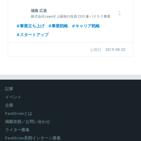
1986年愛媛生まれ。同志社大学商学部在学中に、インターンと
福島 広造
してユーザベースに参画。同大学卒業後、外資系コンサルティン
株式会社LayerX 上級執行役員 COO 兼 バクラク事業
グ会社を経て、再びユーザベースに入社。SPEEDAの商品企画、
CEO
顧客対応、営業など様々な業務を経験した後、2013年
事業立ち上げ
事業戦略
キャリア戦略
NewsPicks事業の立ち上げに関わる。NewsPicksのビジネス部
ITコンサル会社を経て、ボストン コンサルティング グループ
スタートアップ
門を牽引し、2017年4月、NewsPicks 取締役に就任。趣味はい
(BCG)に入社。DX領域を担当。2015年、ラクスル株式会社へ入
ろんな人と飲みに行くこと。
社。全社の取締役COO及びRAKSUL事業CEOを務める。2023年
からは、BCGのマネージングディレクター＆パートナーとし
公開日
2019.08.02
て、AI領域を担当。2025年10月1日付けで株式会社LayerXに参
画
関連情報をみる
関連情報をみる
記事
イベント
企業
FastGrowとは
掲載依頼／お問い合わせ
ライター募集
FastGrow長期インターン募集