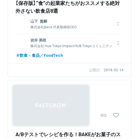
【保存版】“食”の起業家たちがおススメする絶対
外さない飲食店8選
山下 貴嗣
株式会社βace 代表取締役CEO
株式会社βace 代表取締役CEO。大学卒業後リンクアンドモチベ
岩井 美咲
ーションに新卒入社。在職中に東証一部上場を経験。新規事業立
株式会社 Hub Tokyo Impact HUB Tokyoコミュニティ
ち上げにも参画し、0から3年間で売上15億円程度のビジネスを
ー＆アントレプレナーシップ プログラム マネジャー
立ち上げる。この経験から自らビジネスを運営することの難しさ
飲食・食品／FoodTech
と面白さを知る。チョコレートを豆から製造するというBean to
大学で異文化コミュニケーション研究専攻後、2013年6月からチ
Barという文化に出合ったことを機に、βace創業。チョコレート
ームに加わる。現在はイベント企画・運営以外に、コミュニティ
公開日
2018.05.14
ブランド「Minimal」を展開する。
ーでのプログラムデザイン、アクセラレーターのデザインに関わ
る。その他、地方でのコミュニティーデザインのサポートを行
い、日本全体でのスモールビジネスインキュベーションのネット
ワーク構築を目指している。
関連情報をみる
関連情報をみる
A/Bテストでレシピを作る！BAKEがお菓子のス