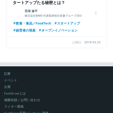
タートアップたる秘密とは？
西尾 修平
株式会社BAKE 代表取締役社長兼グループCEO
2003年リクルート入社。人材採用メディアの営業担当、新規事
飲食・食品／FoodTech
スタートアップ
業企画等を担当。その後、複数社を経て10年にジェイ・ウィ
経営者の視座
オープンイノベーション
ル・アドバンスに入社。13年1月よりミクシィに参画。14年6月
取締役経営企画本部長就任。投資・M&A及びグループ会社の事
業統括等に従事する。2016年9月BAKEに常務取締役として入
公開日
2018.03.23
社。グループ事業戦略の立案・推進並びにコーポレートファイナ
ンス等を担当。2017年2月取締役副社長に就任。8月代表取締役
社長就任。
記事
関連情報をみる
イベント
企業
FastGrowとは
掲載依頼／お問い合わせ
ライター募集
FastGrow長期インターン募集