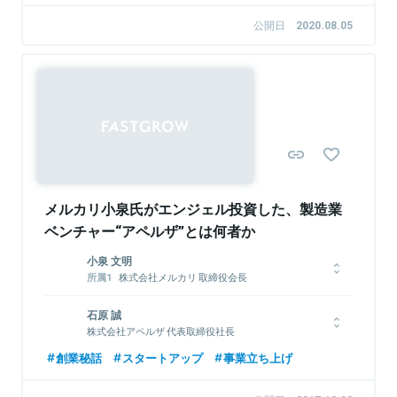
Inc.を創業、代表取締役。慶應義塾大学文学部卒。
PEファンドのフェニックス・キャピタル入社、投資及び投資後
公開日
2020.08.05
のバリューアップ業務を担当。 2015年、事業会社の経営企画部
門で経営管理及び新規事業開発を経て、 xR技術を用いたコンテ
ンツ開発に可能性を感じ、2018年にバルス株式会社を創業。
関連情報をみる
関連情報をみる
メルカリ小泉氏がエンジェル投資した、製造業
ベンチャー“アペルザ”とは何者か
小泉 文明
株式会社メルカリ 取締役会長
株式会社鹿島アントラーズ・エフ・シー 代表
取締役社長
石原 誠
早稲田大学商学部卒業後、大和証券SMBCにてミクシィやDeNA
株式会社アペルザ 代表取締役社長
などのネット企業のIPOを担当。2007年よりミクシィにジョイ
新卒で株式会社キーエンスに入社。東京営業所にてコンサルティ
創業秘話
スタートアップ
事業立ち上げ
ンし、取締役執行役員CFOとしてコーポレート部門全体を統轄
ングセールスに従事。2001年より社内ベンチャープロジェクト
する。2012年に退任後はいくつかのスタートアップを支援し、
としてキーエンス初のインターネット事業「iPROS（イプロス）」
2013年12月株式会社メルカリに参画。2014年3月取締役就任、