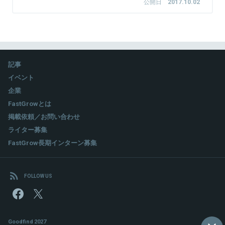
公開日
2017.10.02
の立ち上げを行い、執行役員として「サービス開発」「メディア運
2017年4月取締役社長兼COO就任。2019年8月に株式会社鹿島
営」「経営企画」を担当。2014年3月にイプロスを退職後、教育系
アントラーズ・エフ・シー代表取締役社長に就任と同時にメルカ
（EduTech）スタートアップである株式会社ポリグロッツを創
リ取締役会長に就任。
業。英語学習者向けiPhoneアプリをリリースし、2014年の
Appleベストアプリに選出される。2014年9月に創業した株式会
社エデュート（Edut）では、教育向けアプリ構築プラットフォー
ムサービスをリリース。数々のビジネスコンテストで受賞を経
記事
関連情報をみる
験。その後、アペルザの前身である株式会社クルーズを創業し、
イベント
2016年7月の株式会社FAナビ及びオートメ新聞株式会社との経
営統合を期に株式会社アペルザの代表取締役社長に就任。
企業
FastGrowとは
掲載依頼／お問い合わせ
関連情報をみる
ライター募集
FastGrow長期インターン募集
FOLLOW US
Goodfind 2027