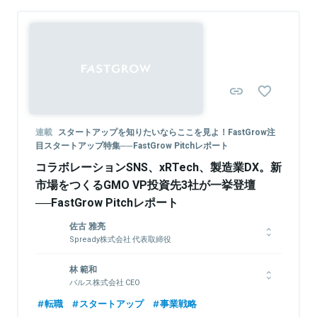
連載
スタートアップを知りたいならここを見よ！FastGrow注
目スタートアップ特集──FastGrow Pitchレポート
コラボレーションSNS、xRTech、製造業DX。新
市場をつくるGMO VP投資先3社が一挙登壇
──FastGrow Pitchレポート
佐古 雅亮
Spready株式会社 代表取締役
2008年（株）インテリジェンス（現:パーソルキャリア）に新卒入
林 範和
社。人材紹介事業にてキャリアコンサルタント、リクルーティン
バルス株式会社 CEO
グアドバイザー、法人営業部門のマネジメントを経て、スタート
アップ支援事業を立ち上げ、当該部門を管掌。2017年10月、同
早稲田大学卒業後、大和証券SMBC（現、大和証券）に入社。株
転職
スタートアップ
事業戦略
事業の解散に伴いfor Startups（株）に移籍。2018年5月Spready
式・債権の引受やM&Aのアドバイザリー業務に従事。 2012年に