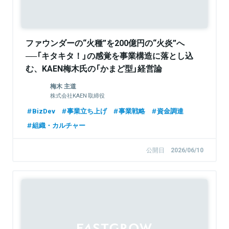
ファウンダーの“火種”を200億円の“火炎”へ
──「キタキタ！」の感覚を事業構造に落とし込
む、KAEN梅木氏の「かまど型」経営論
【FastGrowジョニーが聞く】
梅木 主道
株式会社KAEN 取締役
BizDev
事業立ち上げ
事業戦略
資金調達
組織・カルチャー
公開日
2026/06/10