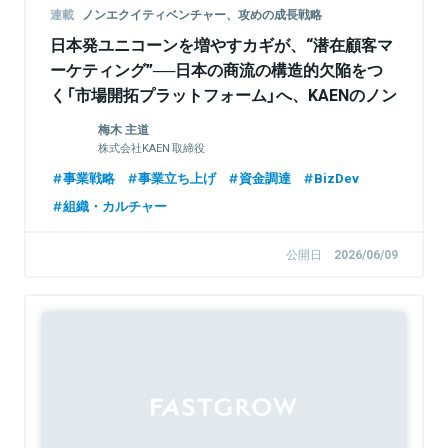
連載
ノンエクイティベンチャー、攻めの成長戦略
日本発ユニコーンを増やすカギが、“潜在顧客マ
ーケティング”──日本の商流の構造的欠陥をつ
く「市場開拓プラットフォーム」へ、KAENのノン
エクイティ戦略
梅木 主道
株式会社KAEN 取締役
事業戦略
事業立ち上げ
資金調達
BizDev
組織・カルチャー
公開日
2026/06/09
Sponsored