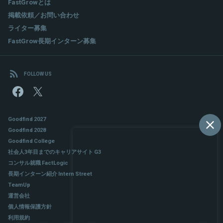
FastGrowとは
掲載依頼／お問い合わせ
ライター募集
FastGrow長期インターン募集
FOLLOW US
Goodfind 2027
Goodfind 2028
Goodfind College
社会人3年目までのキャリアサイト G3
コンサル就職 FactLogic
長期インターン紹介 Intern Street
TeamUp
運営会社
個人情報保護方針
利用規約