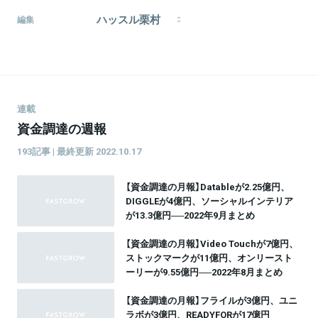
国内スタートアップの資金調達ニュースをまとめてい
ハッスル栗村
きます。トレンドの変遷を追っていくことに興味があ
編集
ります。趣味は筋トレとプログラミング。
1997年生まれ、愛知県出身。大学では学生アスリート
を取材し、新聞や雑誌の制作・販売に携わる。早稲田
大学文学部在学中。
連載
資金調達の週報
193記事 | 最終更新 2022.10.17
【資金調達の月報】Datableが2.25億円、
DIGGLEが4億円、ソーシャルインテリア
が13.3億円──2022年9月まとめ
【資金調達の月報】Video Touchが7億円、
ストックマークが11億円、オンリースト
ーリーが9.55億円──2022年8月まとめ
【資金調達の月報】フライルが3億円、ユニ
ラボが3億円、READYFORが17億円