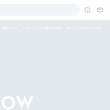
「生産者のこだわりが正当に評価される世界」を目指す。 『食べチョク』運営のビビッドガーデンが6億円を調達──押さえておきたい資金調達ニュース