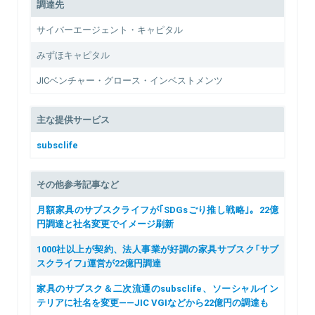
調達先
サイバーエージェント・キャピタル
みずほキャピタル
JICベンチャー・グロース・インベストメンツ
主な提供サービス
subsclife
その他参考記事など
月額家具のサブスクライフが｢SDGsごり推し戦略｣。22億
円調達と社名変更でイメージ刷新
1000社以上が契約、法人事業が好調の家具サブスク「サブ
スクライフ」運営が22億円調達
家具のサブスク＆二次流通のsubsclife、ソーシャルイン
テリアに社名を変更——JIC VGIなどから22億円の調達も