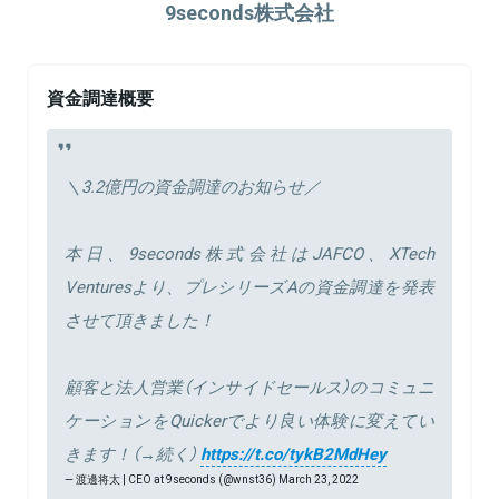
9seconds株式会社
資金調達概要
＼3.2億円の資金調達のお知らせ／
本日、9seconds株式会社はJAFCO、XTech
Venturesより、プレシリーズAの資金調達を発表
させて頂きました！
顧客と法人営業（インサイドセールス）のコミュニ
ケーションをQuickerでより良い体験に変えてい
きます！（→続く）
https://t.co/tykB2MdHey
— 渡邊将太 | CEO at 9seconds (@wnst36)
March 23, 2022