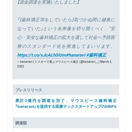
【資金調達を実施いたしました】
「(歯科矯正等をしていたら)気づかぬ間に健康に
なっていた」という未来像を切り開くべく、"安
心・安全な歯科矯正の拡大を通して社会へ予防医
療のスタンダード化を推進してまいります。
https://t.co/xJcALh0iUm
#hanaravi
#歯科矯正
— hanaravi | ドクターで選ぶマウスピース矯正 (@hanaravi__)
March 2,
2022
プレスリリース
累計2億円を調達を完了、マウスピース歯科矯正
「hanaravi」を提供する医療テックスタートアップのDRIPS
調達額