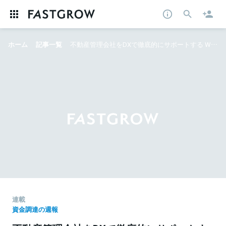
ホーム
記事一覧
不動産管理会社をDXで徹底的にサポートする WealthParkが25億円を資金調達──押さえておきたい資金調達ニュース
連載
資金調達の週報