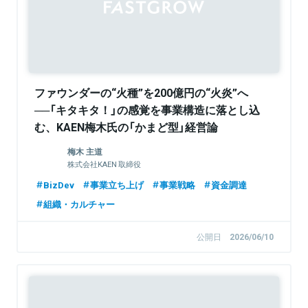
ファウンダーの“火種”を200億円の“火炎”へ
──「キタキタ！」の感覚を事業構造に落とし込
む、KAEN梅木氏の「かまど型」経営論
【FastGrowジョニーが聞く】
梅木 主道
株式会社KAEN 取締役
BizDev
事業立ち上げ
事業戦略
資金調達
組織・カルチャー
公開日
2026/06/10