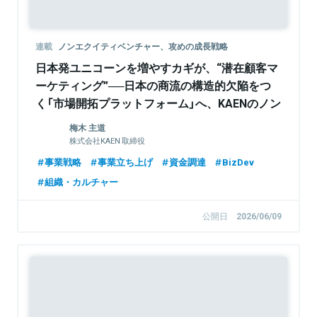
連載
ノンエクイティベンチャー、攻めの成長戦略
日本発ユニコーンを増やすカギが、“潜在顧客マ
ーケティング”──日本の商流の構造的欠陥をつ
く「市場開拓プラットフォーム」へ、KAENのノン
エクイティ戦略
梅木 主道
株式会社KAEN 取締役
事業戦略
事業立ち上げ
資金調達
BizDev
組織・カルチャー
公開日
2026/06/09
Sponsored