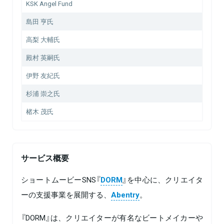
KSK Angel Fund
島田 亨氏
高梨 大輔氏
殿村 英嗣氏
伊野 友紀氏
杉浦 崇之氏
楮木 茂氏
サービス概要
ショートムービーSNS『
DORM
』を中心に、クリエイタ
ーの支援事業を展開する、
Abentry
。
『DORM』は、クリエイターが有名なビートメイカーや