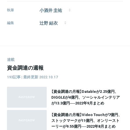
小酒井 圭祐
執筆
国内スタートアップの資金調達ニュースをまとめてい
辻野 結衣
きます。トレンドの変遷を追っていくことに興味があ
編集
ります。趣味は筋トレとプログラミング。
1997年生まれ、東京都在住。関西大学政策創造学部卒
業し、2020年4月からinquireに所属。関心はビジネス
全般、生きづらさ、サステナビレイティ、政治哲学な
ど。
連載
資金調達の週報
193記事 | 最終更新 2022.10.17
【資金調達の月報】Datableが2.25億円、
DIGGLEが4億円、ソーシャルインテリア
が13.3億円──2022年9月まとめ
【資金調達の月報】Video Touchが7億円、
ストックマークが11億円、オンリースト
ーリーが9.55億円──2022年8月まとめ