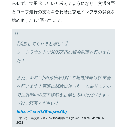
らせず、実用化したいと考えるようになり、交通分野
とロープ走行の技術を合わせた交通インフラの開発を
始めました」と語っている。
【拡散してくれると嬉しい】
シードラウンドで3000万円の資金調達を行いまし
た！
また、4/5に小田原実験線にて報道陣向け試乗会
を行います！実際に試験に使った一人乗りモデル
で往復50mの空中移動をお楽しみいただけます！
ぜひご応募ください！
https://t.co/UXBmqwcX8q
— すっちー 新交通システムZippar開発中 (@suchi_space)
March 16,
2021