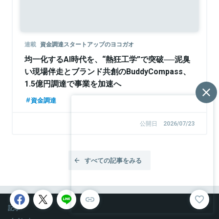
連載
資金調達スタートアップのヨコガオ
均一化するAI時代を、“熱狂工学”で突破──泥臭
い現場伴走とブランド共創のBuddyCompass、
1.5億円調達で事業を加速へ
資金調達
公開日
2026/07/23
すべての記事をみる
記事