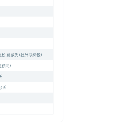
松 路威氏（社外取締役）
術顧問）
氏
 順氏