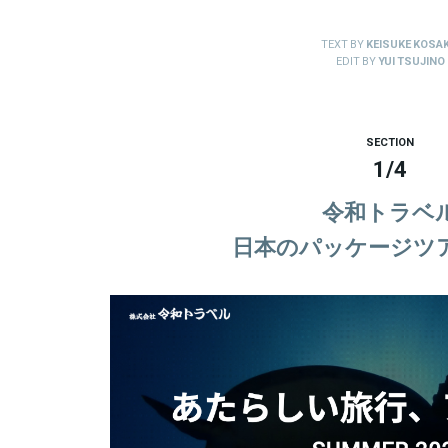
TEXT BY
KEISUKE KOSAK
EDIT BY
YUI TSUJINO
SECTION
1
/
4
令和トラベ
日本のパッケージツ