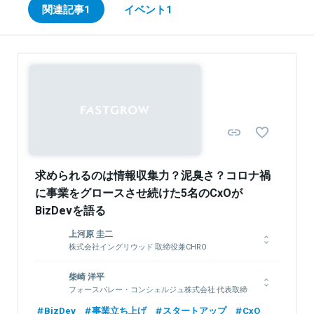
関連記事
1
イベント
1
求められるのは情報収集力？泥臭さ？コロナ禍
に事業をグロースさせ続けた5名のCxOが
BizDevを語る
上河原 圭二
株式会社イングリウッド 取締役兼CHRO
1982年生まれ。2005年に関西大学商学部卒業後、株式会社セプ
柴崎 洋平
テーニ入社。名古屋支社立ち上げや子会社経営、社長室室長を経
フォースバレー・コンシェルジュ株式会社 代表取締
て、2013年2月にコミックスマート株式会社を設立し、同社取締
役社長
役COOに就任。2018年、株式会社セプテーニ・ホールディング
BizDev
事業立ち上げ
スタートアップ
CxO