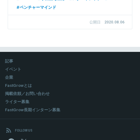
ス グループ執行役員。2019年4月、株式会社イングリウッド取
1998年 上智大学卒業後、ソニー株式会社に入社。世界を代表す
ベンチャーマインド
締役兼CHROを務める。
るグローバル企業に携帯電話向けカメラの商品企画、半導体の営
業・マーケティングを行う。
2007年ソニー株式会社退社後、同年、フォースバレー・コンシ
公開日
2020.08.06
ェルジュ株式会社設立。
関連情報をみる
2013年 世界経済フォーラム（ダボス会議）Young Global
Leaders 2013選出。
2016年 新経済連盟「少子化・人口問題検討ＰＴ」ワーキンググル
ープのコアメンバー就任。
2016～2018年 官民協働海外留学支援制度～トビタテ！JAPAN
記事
日本代表プログラム～学生向講師に就任。
2018年 スイスで開催されたダボス会議では移民問題に関するパ
イベント
ネルディスカッションで登壇。
企業
2019年 厚生労働省「平成31年度民間職業紹介従事者の人材育成
FastGrowとは
推進事業」外国人材検討部会委員に就任。
2019年 一般社団法人外国人雇用協議会 理事に就任。
掲載依頼／お問い合わせ
ライター募集
FastGrow長期インターン募集
関連情報をみる
FOLLOW US