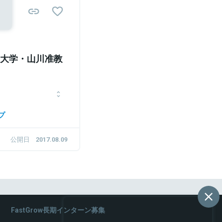
ソン大学・山川准教
授
プ
州クレアモントのピータ
程（MBA）修了。テキ
公開日
2017.08.09
hD）取得。2009年度
シップ。バブソン大学で
向けに起業学を教える。
、自らもベンチャーのア
FastGrow長期インターン募集