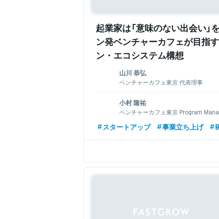
起業家は「意味のない出会い」
ン発ベンチャーカフェが目指す
ン・エコシステム構想
山川 恭弘
ベンチャーカフェ東京 代表理事
バブソン大学アントレプレナーシップ准教
小村 隆祐
慶応義塾大学法学部卒。カリフォルニア
ベンチャーカフェ東京 Program Mana
ー・ドラッカー経営大学院にて経営学修士課
サス州立大学ダラス校で国際経営学博士号（P
同志社大学経済学部卒業、Babson College F.
スタートアップ
事業立ち上げ
B
より現職。専門領域はアントレプレナー
School of Business（MBA）。大学
は、学部生、MBA、エクゼキュティブ
にマスコミ業界のアカウント営業、クラウ
数々の起業コンサルに従事するとともに
に従事。MBA留学後、株式会社グロービス
ドバイザリー・ボードを務める。
コンサルティング部門に参画。大企業の
ートアップの組織開発等を手掛けつつ、
教材開発も行う。その後、現職。ボスト
「Binnovative」立ち上げメンバー。
関連情報をみる