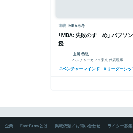
関連情報をみる
連載
MBA再考
「MBA: 失敗のすゝめ」 バブ
授
山川 恭弘
ベンチャーカフェ東京 代表理事
バブソン大学アントレプレナーシップ准教
ベンチャーマインド
リーダーシッ
慶応義塾大学法学部卒。カリフォルニア
ー・ドラッカー経営大学院にて経営学修士課
サス州立大学ダラス校で国際経営学博士号（P
より現職。専門領域はアントレプレナー
は、学部生、MBA、エクゼキュティブ
数々の起業コンサルに従事するとともに
ドバイザリー・ボードを務める。
企業
FastGrowとは
掲載依頼／お問い合わせ
ライター募集
関連情報をみる