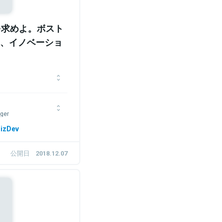
を求めよ。ボスト
、イノベーショ
授
州クレアモントのピータ
ger
程（MBA）修了。テキ
hD）取得。2009年度
 W. Olin Graduate
izDev
シップ。バブソン大学で
卒業後はメーカー系IT企業で主
向けに起業学を教える。
ド サービスの立ち上げ
公開日
2018.12.07
、自らもベンチャーのア
で人材育成・ 組織開発
次世代経営者育成やスタ
起業分野のコンテンツ・
ンに拠点を置くNPO