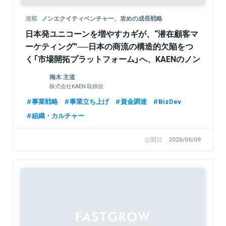
連載
ノンエクイティベンチャー、攻めの成長戦略
日本発ユニコーンを増やすカギが、“潜在顧客マ
ーケティング”──日本の商流の構造的欠陥をつ
く「市場開拓プラットフォーム」へ、KAENのノン
エクイティ戦略
梅木 主道
株式会社KAEN 取締役
事業戦略
事業立ち上げ
資金調達
BizDev
組織・カルチャー
公開日
2026/06/09
Sponsored