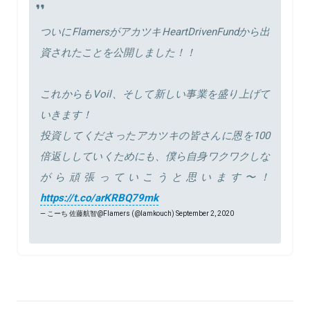
ついにFlamersがアカツキHeartDrivenFundから出
資されたことを公開しました！！
これからもVoil、そして新しい事業を盛り上げて
いきます！
投資してくださったアカツキの皆さんに恩を100
倍返ししていくためにも、僕ら自身ワクワクしな
がら頑張っていこうと思います〜！
https://t.co/arKRBQ79mk
— こーち 佐藤航智@Flamers (@Iamkouch)
September 2, 2020