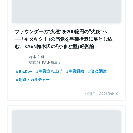
ファウンダーの“火種”を200億円の“火炎”へ
──「キタキタ！」の感覚を事業構造に落とし込
む、KAEN梅木氏の「かまど型」経営論
【FastGrowジョニーが聞く】
梅木 主道
株式会社KAEN 取締役
BizDev
事業立ち上げ
事業戦略
資金調達
組織・カルチャー
公開日
2026/06/10