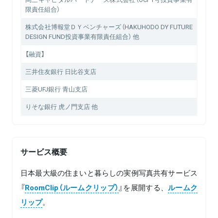
限責任組合）
株式会社博報堂ＤＹベンチャーズ（HAKUHODO DY FUTURE
DESIGN FUND投資事業有限責任組合） 他
【融資】
三井住友銀行 日比谷支店
三菱UFJ銀行 青山支店
りそな銀行 虎ノ門支店 他
サービス概要
日本最大級の住まいと暮らしの実例写真共有サービス
『
RoomClip（ルームクリップ）
』を展開する、
ルームク
リップ
。