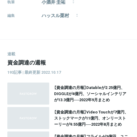
小酒井 圭祐
執筆
国内スタートアップの資金調達ニュースをまとめてい
ハッスル栗村
きます。トレンドの変遷を追っていくことに興味があ
編集
ります。趣味は筋トレとプログラミング。
1997年生まれ、愛知県出身。大学では学生アスリート
を取材し、新聞や雑誌の制作・販売に携わる。早稲田
大学文学部在学中。
連載
資金調達の週報
193記事 | 最終更新 2022.10.17
【資金調達の月報】Datableが2.25億円、
DIGGLEが4億円、ソーシャルインテリア
が13.3億円──2022年9月まとめ
【資金調達の月報】Video Touchが7億円、
ストックマークが11億円、オンリースト
ーリーが9.55億円──2022年8月まとめ
【資金調達の月報】フライルが3億円、ユニ