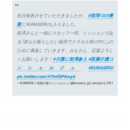
先日発表させていただきましたが、
#前澤13の事
業
にKURASERUも入りました。
前澤さんと一緒にスタッフ一同、ミッションであ
る「誰もが暮らしたい場所でクラセル世の中に」の
ために邁進していきます。みなさん、応援よろし
くお願いします！
#介護に前澤参入
#医療介護コ
ンシェルジュ
#KURASERU
pic.twitter.com/HTmfQPAmy6
— KURASERU┃医療介護コンシェルジュ (@kuraseru_jp)
January 6, 2021