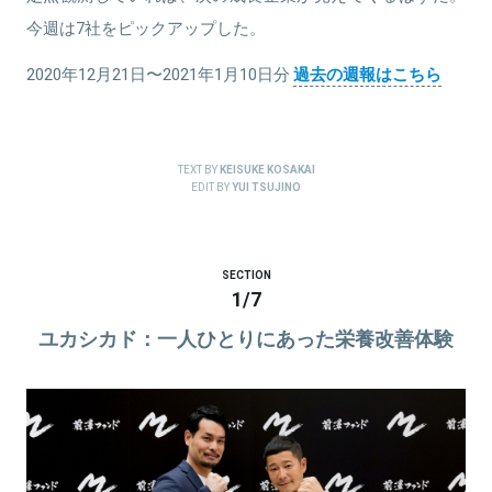
今週は7社をピックアップした。
2020年12月21日〜2021年1月10日分
過去の週報はこちら
TEXT BY
KEISUKE KOSAKAI
EDIT BY
YUI TSUJINO
SECTION
1
/
7
ユカシカド：一人ひとりにあった栄養改善体験