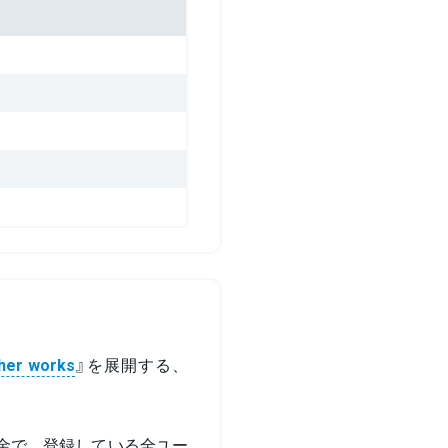
her works
』を展開する、
定額料金で、登録している全ユー