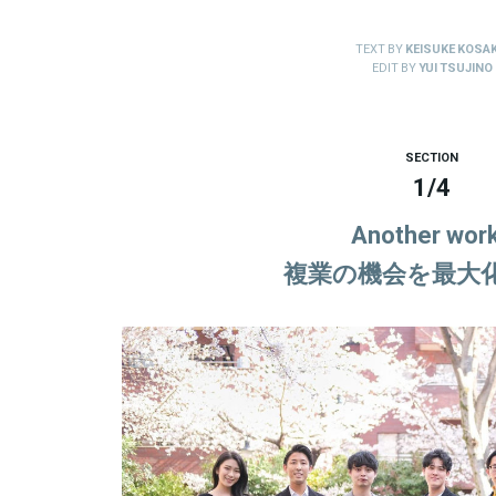
TEXT BY
KEISUKE KOSAK
EDIT BY
YUI TSUJINO
SECTION
1
/
4
Another wor
複業の機会を最大