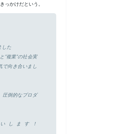
きっかけだという。
ました
と"複業"の社会実
気で向き合いまし
、圧倒的なプロダ
いします！