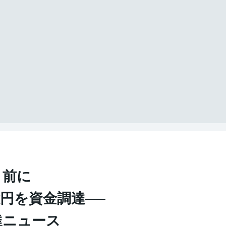
り前に
.6億円を資金調達──
達ニュース