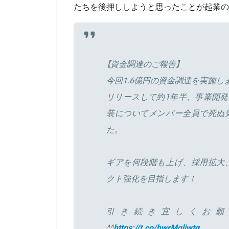
たちを後押ししようと思ったことが起業の
【資金調達のご報告】
今回1.6億円の資金調達を実施し
リリースして約1年半、事業開発
装についてメンバー全員で死ぬ
た。
ギアを何段階も上げ、採用拡大
クト強化を目指します！
引き続き宜しくお願
^^
https://t.co/hwrMqljwtg