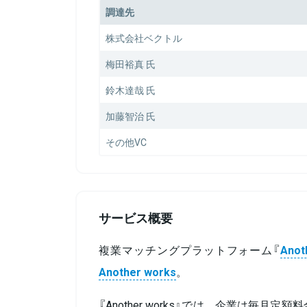
調達先
株式会社ベクトル
梅田裕真 氏
鈴木達哉 氏
加藤智治 氏
その他VC
サービス概要
複業マッチングプラットフォーム『
Anot
Another works
。
『Another works』では、企業は毎月