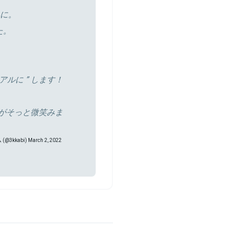
に。
た。
、
アルに ” します！
様がそっと微笑みま
(@3kkabi)
March 2, 2022