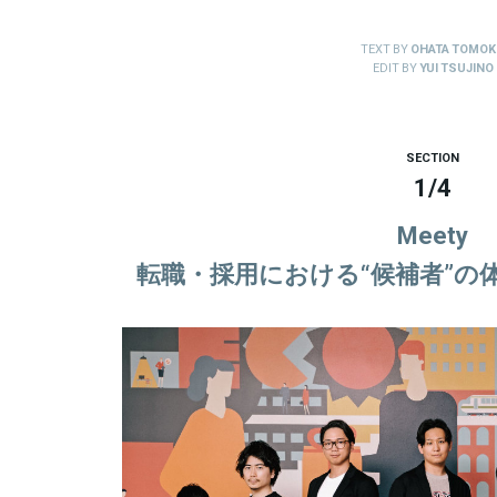
TEXT BY
OHATA TOMOK
EDIT BY
YUI TSUJINO
SECTION
1
/
4
Meety
転職・採用における“候補者”の体