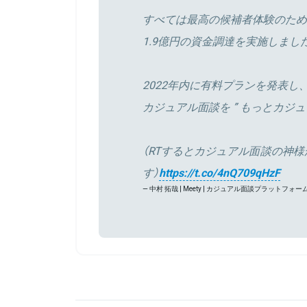
すべては最高の候補者体験のため
1.9億円の資金調達を実施しまし
2022年内に有料プランを発表し
カジュアル面談を ” もっとカジュ
（RTするとカジュアル面談の神
す）
https://t.co/4nQ709qHzF
— 中村 拓哉 | Meety | カジュアル面談プラットフォーム 