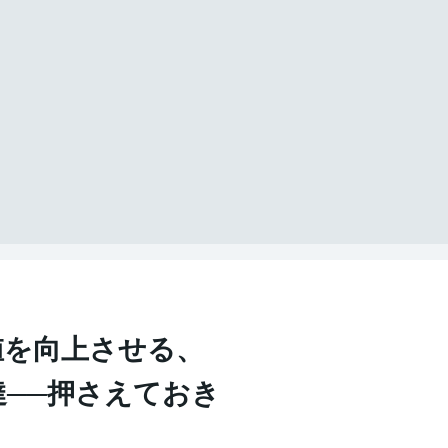
値を向上させる、
調達──押さえておき