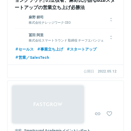
ートアップの営業立ち上げ必勝法
麻野 耕司
株式会社ナレッジワーク CEO
慶應義塾大学法学部卒業後、株式会社リンクアンドモチベーショ
冨田 阿里
ン入社。
株式会社スマートラウンド 取締役 チーフエバンジェ
2010年中小ベンチャー企業向け組織人事コンサルティング部門
リスト
の執行役員に当時最年少で着任。同社最大の事業へと成長させ
セールス
事業立ち上げ
スタートアップ
る。2013年成長ベンチャー企業向け投資事業立ち上げ。HR
神戸大学海事科学部を卒業後、インテリジェンス入社。スタート
営業／SalesTech
Techを中心にビズリーチ、ネオキャリア、あしたのチーム、
アップの採用支援と新規事業開発を行う。2016年にセールスフ
Fond, Inc.(旧AnyPerk)など20社近くに投資。
ォース・ドットコム入社、インサイドセールスを経て、スタート
2016年組織改善クラウド 「モチベーションクラウド」立ち上げ。
アップ戦略部を立上げ。2019年に『スタートアップが可能性を最
公開日
2022.05.12
国内HR Techの牽引役として注目を集めている。2018年株式会
大限に発揮できる世界をつくる』をミッションに掲げるスマート
社リンクアンドモチベーション取締役就任。著書に「すべての組
ラウンドへCOOとして入社。2023年6月より取締役チーフエバ
織は変えられる?好調な企業はなぜ『ヒト』に投資するのか?」
ンジェリストに就任。
（PHPビジネス新書）。
関連情報をみる
関連情報をみる
連載
Smartround Academia イベントレポート