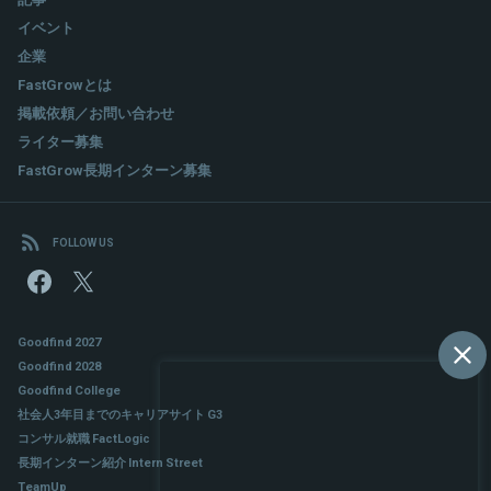
イベント
関連情報をみる
企業
FastGrowとは
掲載依頼／お問い合わせ
ライター募集
FastGrow長期インターン募集
FOLLOW US
Goodfind 2027
Goodfind 2028
Goodfind College
社会人3年目までのキャリアサイト G3
コンサル就職 FactLogic
長期インターン紹介 Intern Street
TeamUp