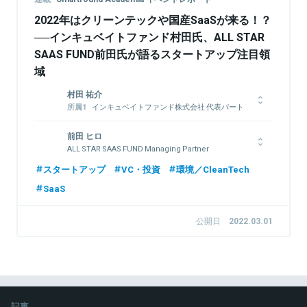
2022年はクリーンテックや国産SaaSが来る！？
──インキュベイトファンド村田氏、ALL STAR
SAAS FUND前田氏が語るスタートアップ注目領
域
村田 祐介
インキュベイトファンド株式会社 代表パート
ナー
株式会社グラファー 取締役
前田 ヒロ
2003年にエヌ・アイ・エフベンチャーズ株式会社（現：大和企業
ALL STAR SAAS FUND Managing Partner
投資株式会社）入社。主にネット系スタートアップの投資業務及
シードからグロースまでSaaSベンチャーに特化して投資と支援
スタートアップ
VC・投資
環境／CleanTech
びファンド組成管理業務に従事。2010年にインキュベイトファ
をする「ALL STAR SAAS FUND」マネージングパートナー。
ンド設立、代表パートナー就任。
SaaS
2010年、世界進出を目的としたスタートアップの育成プログラ
2015年より一般社団法人日本ベンチャーキャピタル協会企画部
ム「Open Network Lab」をデジタルガレージ、カカクコムと共
長を兼務。その他ファンドエコシステム委員会委員長やLPリレ
同設立。その後、BEENOSのインキュベーション本部長として、
公開日
2022.03.01
ーション部会部会長等を歴任。2023年同協会理事就任。Forbes
国内外のスタートアップ支援・投資事業を統括。2015年には日
Japan「JAPAN's MIDAS LIST（日本で最も影響力のあるベンチ
本をはじめ、アメリカやインド、東南アジアを拠点とするスター
ャー投資家ランキングBEST10）」2017年第1位受賞。
トアップへの投資活動を行うグローバルファンド「BEENEXT」を
設立。2016年には『Forbes Asia』が選ぶ「30 Under 30」のベン
チャーキャピタル部門に選出される。
関連情報をみる
記事