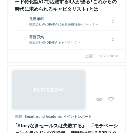
ード特化型VCで活躍する3人が語る「これからの
時代に求められるキャピタリスト」とは
長野 泰和
株式会社ANOBAKA 代表取締役社長/パートナー
KLab株式会社入社後、BtoBソリューション営業を経て、社長室
葛西 飛鳥
にて新規事業開発のグループリーダーに就任。その後、2011年
株式会社ANOBAKA キャピタリスト
12月に設立したKLab Venturesの立ち上げに携わり、取締役に
就任。2012年4月に同社の代表取締役社長に就任。17社のベン
KLab株式会社でソーシャルゲームの運用を担当し、その後サイ
チャーへの投資を実行する。2015年10月にKVPを設立、同社代
バーエージェントで新規案件の立ち上げやプロダクトマネージャ
公開日
2023.10.13
表取締役社長に就任。KVPでは5年間で80社以上のスタートアッ
ーを経験。その後、独立しTipStockを共同創業。2C向けのビジ
プへ投資。2020年12月ANOBAKAを設立。
ネスナレッジサービスをローンチ。2020年3月よりANOBAKAに
参画。キャピタリストとしてソーシング 、投資実行、投資先の
ハンズオンサポートに従事。
関連情報をみる
関連情報をみる
連載
Smartround Academia イベントレポート
「Storyなきセールスは失敗する」──『モチベーシ
ョンクラウド』の立役者、麻野氏が語るB2Bスタ