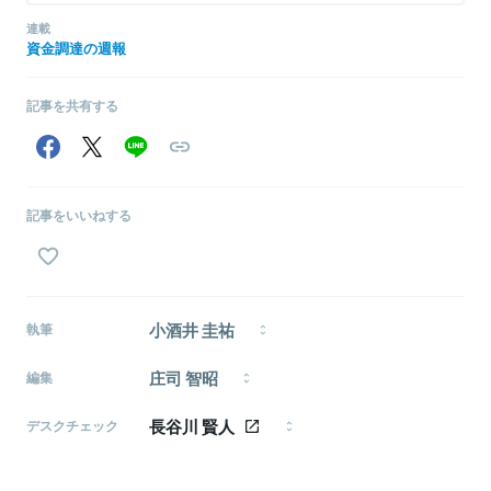
連載
資金調達の週報
記事を共有する
記事をいいねする
小酒井 圭祐
執筆
国内スタートアップの資金調達ニュースをまとめてい
庄司 智昭
きます。トレンドの変遷を追っていくことに興味があ
編集
ります。趣味は筋トレとプログラミング。
ライター・編集者。東京にこだわらない働き方を支援
長谷川 賢人
するシビレと、編集デザインファームのinquireに所
デスクチェック
属。2015年アイティメディアに入社し、2年間製造業
1986年生まれ、東京都武蔵野市出身。日本大学芸術学
関連のWebメディアで編集記者を務めた。ローカルや
部文芸学科卒。 「ライフハッカー［日本版］」副編集長、