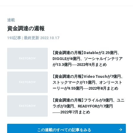
テクノロジー関連の取材に関心があります。
「北欧、暮らしの道具店」を経て、2016年よりフリーラ
ンスに転向。 ライター／エディターとして、執筆、編
集、企画、メディア運営、モデレーター、音声配信な
ど活動中。
連載
資金調達の週報
193記事 | 最終更新 2022.10.17
【資金調達の月報】Datableが2.25億円、
DIGGLEが4億円、ソーシャルインテリア
が13.3億円──2022年9月まとめ
【資金調達の月報】Video Touchが7億円、
ストックマークが11億円、オンリースト
ーリーが9.55億円──2022年8月まとめ
【資金調達の月報】フライルが3億円、ユニ
ラボが3億円、READYFORが17億円
――2022年7月まとめ
この連載のすべての記事をみる