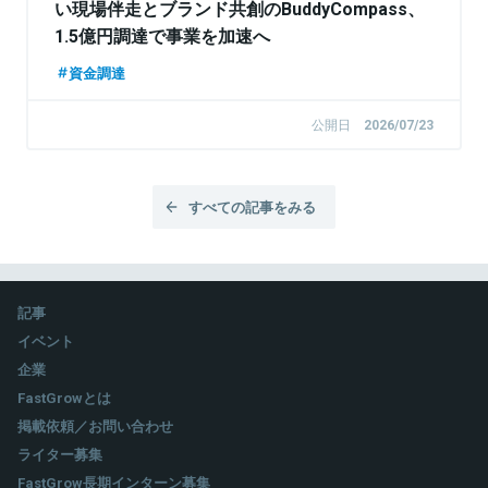
い現場伴走とブランド共創のBuddyCompass、
1.5億円調達で事業を加速へ
資金調達
公開日
2026/07/23
すべての記事をみる
記事
イベント
企業
FastGrowとは
掲載依頼／お問い合わせ
ライター募集
FastGrow長期インターン募集