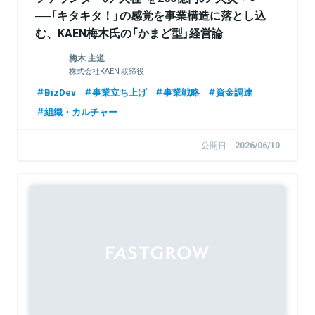
──「キタキタ！」の感覚を事業構造に落とし込
む、KAEN梅木氏の「かまど型」経営論
【FastGrowジョニーが聞く】
梅木 主道
株式会社KAEN 取締役
BizDev
事業立ち上げ
事業戦略
資金調達
組織・カルチャー
公開日
2026/06/10