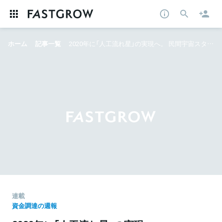
ホーム
記事一覧
2020年に「人工流れ星」の実現へ。 民間宇宙スタートアップのALEが12億円を調達──押さえておきたい資金調達ニュース
連載
資金調達の週報