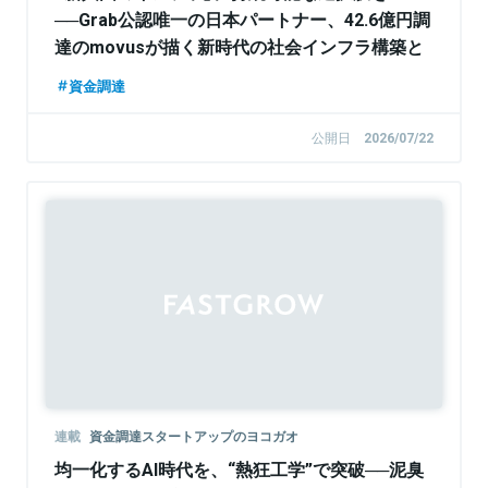
──Grab公認唯一の日本パートナー、42.6億円調
達のmovusが描く新時代の社会インフラ構築と
は
資金調達
公開日
2026/07/22
連載
資金調達スタートアップのヨコガオ
均一化するAI時代を、“熱狂工学”で突破──泥臭