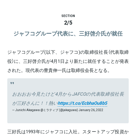
SECTION
2
/
5
ジャフコグループ代表に、三好啓介氏が就任
ジャフコグループ(以下、ジャフコ)の取締役社長（代表取締
役）に、三好啓介氏が4月1日より新たに就任することが発表
された。現代表の豊貴伸一氏は取締役会長となる。
おおおお今見たけど4月からJAFCOの代表取締役社長
が三好さんに！！熱い
https://t.co/EcbhaOu8b5
— Junichi Akagawa @ミラティブ (@jakaguwa)
January 26, 2022
三好氏は1993年にジャフコに入社。スタートアップ投資か