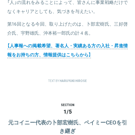
「人」の流れをみることによって、皆さんに事業戦略だけで
なくキャリアとしても、気づきを与えたい。
第16回となる今回、取り上げたのは、卜部宏樹氏、三好啓
介氏、宇野雄氏、沖本裕一郎氏の計４名。
【人事報への掲載希望、著名人・実績ある方の入社・昇進情
報をお持ちの方、情報提供はこちらから】
TEXT BY
HARUYUKI HIROSE
SECTION
1
/
5
元コイニー代表の卜部宏樹氏、ペイミーCEOを引
き継ぎ