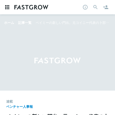
ホーム
記事一覧
ペイミーの新しい門出。元コイニー代表の卜部氏へ、経営のバトンタッチ ──22年1~2月の注目人事情報
連載
ベンチャー人事報