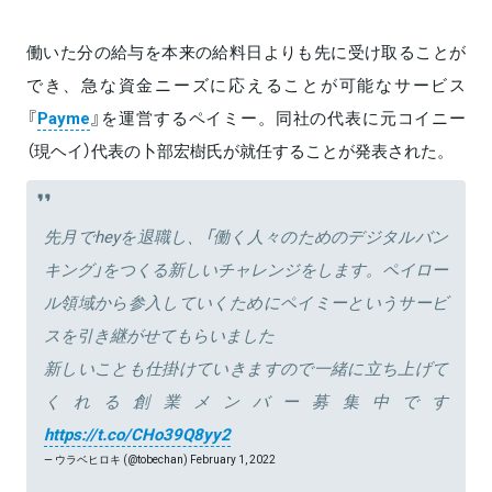
働いた分の給与を本来の給料日よりも先に受け取ることが
でき、急な資金ニーズに応えることが可能なサービス
『
Payme
』を運営するペイミー。同社の代表に元コイニー
（現ヘイ）代表の卜部宏樹氏が就任することが発表された。
先月でheyを退職し、「働く人々のためのデジタルバン
キング」をつくる新しいチャレンジをします。ペイロー
ル領域から参入していくためにペイミーというサービ
スを引き継がせてもらいました
新しいことも仕掛けていきますので一緒に立ち上げて
くれる創業メンバー募集中です
https://t.co/CHo39Q8yy2
— ウラベヒロキ (@tobechan)
February 1, 2022