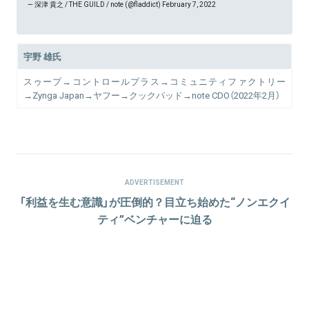
— 深津 貴之 / THE GUILD / note (@fladdict)
February 7, 2022
宇野 雄氏
スゥープ→コントロールプラス→コミュニティファクトリー
→Zynga Japan→ヤフー→クックパッド→note CDO（2022年2月）
ADVERTISEMENT
「利益を生む意識」が圧倒的？目立ち始めた“ノンエクイ
ティ”ベンチャーに迫る