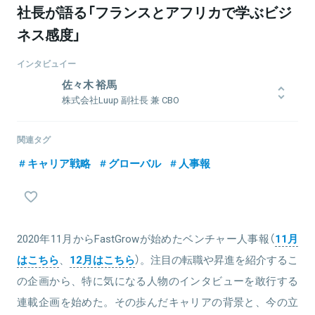
社長が語る「フランスとアフリカで学ぶビジ
ネス感度」
インタビュイー
佐々木 裕馬
株式会社Luup 副社長 兼 CBO
東大フランス文学部卒業後、新卒でENEOSに入社し、東南アジアで
石油開発事業に従事。退職後フランスの大学院エセック・ビジネス
関連タグ
スクールでMBAを取得した後、ガーナのスタートアップPEGに無給
キャリア戦略
グローバル
人事報
インターンで入社。3ヶ月で経営陣に抜擢され、ガーナで250人の営
業部隊を統括し事業拡大に大きく貢献する。2018年に帰国し、
UberJapanで営業本部長として、タクシー会社との業務提携などを
進める。2020年にLuupにジョイン。
2020年11月からFastGrowが始めたベンチャー人事報（
11月
はこちら
、
12月はこちら
）。注目の転職や昇進を紹介するこ
関連情報をみる
の企画から、特に気になる人物のインタビューを敢行する
連載企画を始めた。その歩んだキャリアの背景と、今の立