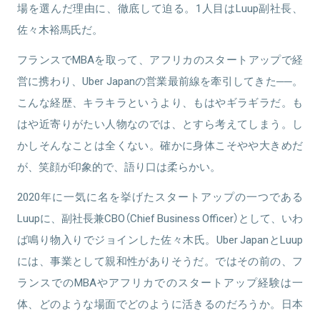
場を選んだ理由に、徹底して迫る。1人目はLuup副社長、
佐々木裕馬氏だ。
フランスでMBAを取って、アフリカのスタートアップで経
営に携わり、Uber Japanの営業最前線を牽引してきた──。
こんな経歴、キラキラというより、もはやギラギラだ。も
はや近寄りがたい人物なのでは、とすら考えてしまう。し
かしそんなことは全くない。確かに身体こそやや大きめだ
が、笑顔が印象的で、語り口は柔らかい。
2020年に一気に名を挙げたスタートアップの一つである
Luupに、副社長兼CBO（Chief Business Officer）として、いわ
ば鳴り物入りでジョインした佐々木氏。Uber JapanとLuup
には、事業として親和性がありそうだ。ではその前の、フ
ランスでのMBAやアフリカでのスタートアップ経験は一
体、どのような場面でどのように活きるのだろうか。日本