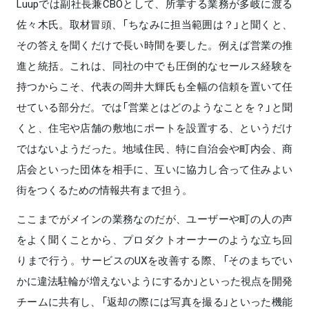
Luupでは副社長兼CBOとして、所掌する業務が多岐に渡る
佐々木氏。取材冒頭、「ちなみに担当範囲は？」と聞くと、
その答えを聞くだけで長い時間を要した。例えば営業の推
進と統括。これは、同社の中でも圧倒的なセールス経験を
持つからこそ、代表の岡井大輝氏も全幅の信頼を置いて任
せている部分だ。では「営業とはどのようなことを？」と聞
くと、住宅や店舗の敷地にポートを設置する、というだけ
ではないようだった。地域住民、特に自治会や町内会、商
店会といった団体を相手に、互いに協力し合って住みよい
街をつくるための情報共有まで担う。
ここまでがメインの業務なのだが、ユーザーや町の人の声
をよく聞くことから、プロダクトオーナーのような立ち回
りまで行う。サービスのUXを改善する際、「そのまちでい
かに違法駐輪が増えないようにするか」といった視点を開発
チームに共有し、「返却の際には写真を撮る」といった機能