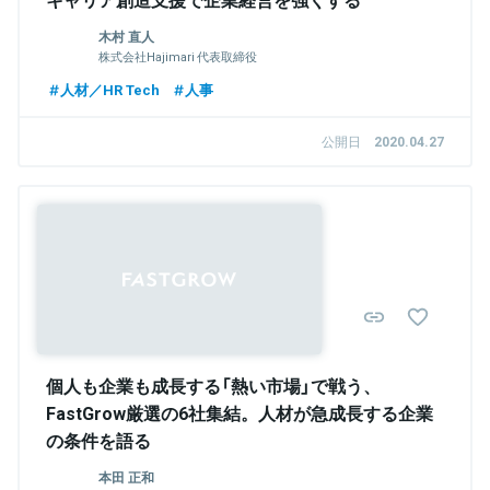
木村 直人
株式会社Hajimari 代表取締役
人材／HR Tech
人事
公開日
2020.04.27
個人も企業も成長する「熱い市場」で戦う、
FastGrow厳選の6社集結。人材が急成長する企業
の条件を語る
本田 正和