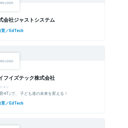
式会社ジャストシステム
教育／EdTech
イフイズテック株式会社
ション
育×IT」で、 子ども達の未来を変える！
教育／EdTech