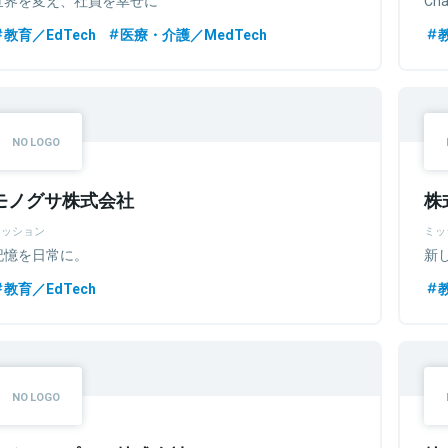
教育／EdTech
医療・介護／MedTech
モノグサ株式会社
株
ミッション
ミッ
記憶を日常に。
新
教育／EdTech