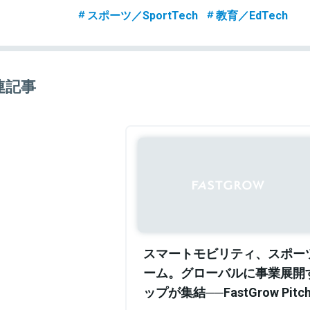
スポーツ／SportTech
教育／EdTech
連記事
スマートモビリティ、スポー
ーム。グローバルに事業展開
ップが集結──FastGrow Pit