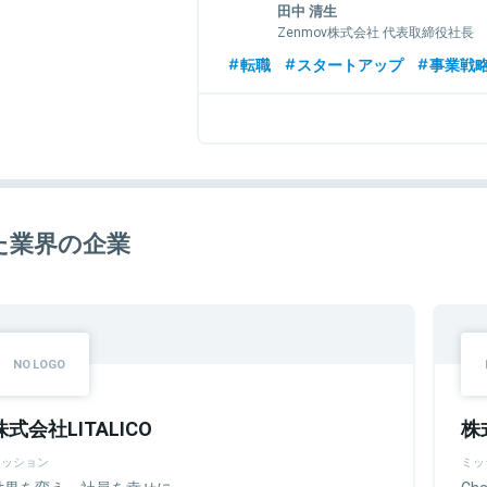
田中 清生
Zenmov株式会社 代表取締役社長
転職
スタートアップ
事業戦
た業界の企業
株式会社LITALICO
株
ミッション
ミッ
世界を変え、社員を幸せに
Cha