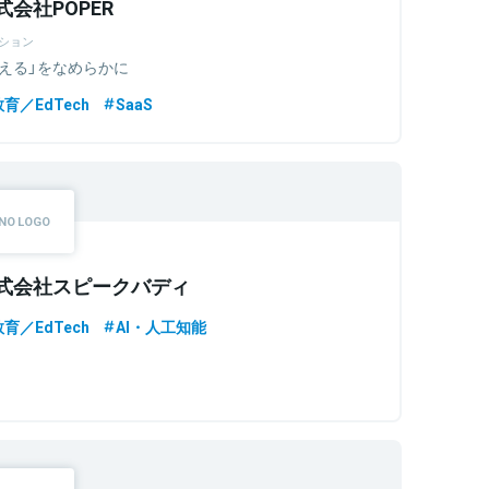
式会社POPER
ション
教える」をなめらかに
教育／EdTech
SaaS
式会社スピークバディ
教育／EdTech
AI・人工知能