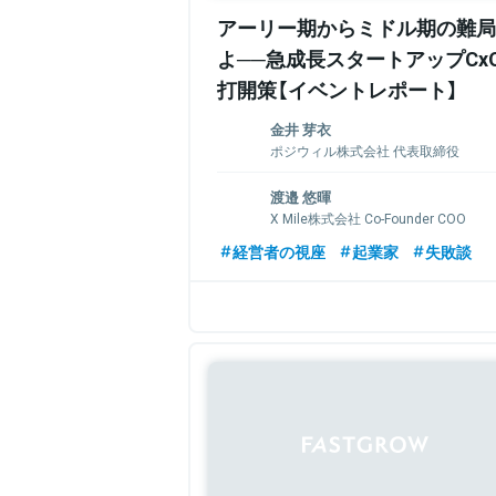
アーリー期からミドル期の難局
よ──急成長スタートアップCx
打開策【イベントレポート】
金井 芽衣
ポジウィル株式会社 代表取締役
1990年生まれ。キャリアカウンセリングに
渡邉 悠暉
大学キャリアデザイン学部に編入学。卒
X Mile株式会社 Co-Founder COO
ェント（当時）にて人材紹介の法人営業とし
に国家資格キャリアコンサルタントに登
国際基督教大学(ICU)在学中に、人材系
経営者の視座
起業家
失敗談
会社を設立。現在までに総額約3億円の資
事業企画にてHRtech(SaaS)の企画開
ャリアに特化したパーソナル・トレーニ
HRtechスタートアップで、営業兼キャ
CAREER（ポジウィルキャリア）」を運営し
事。全社MVPを獲得。2018年7月に株
ディア事業・人材支援事業の2つの新規事業
りX Mile株式会社のCo-Founder C
ト。
関連情報をみる
関連情報をみる