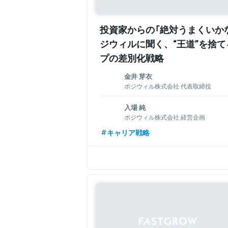
投資家からの「絶対うまくいか
ジウィルに聞く、“王道”を捨
プの差別化戦略
金井 芽衣
ポジウィル株式会社 代表取締役
1990年生まれ。キャリアカウンセリングに
入場 純
大学キャリアデザイン学部に編入学。卒
ポジウィル株式会社 経営企画
ェント（当時）にて人材紹介の法人営業とし
に国家資格キャリアコンサルタントに登
2016年に早稲田大学を卒業。その後、W
キャリア戦略
会社を設立。現在までに総額約3億円の資
サルティング・調査をおこなうベンチャ
ャリアに特化したパーソナル・トレーニ
タート。そこで2年間BtoB営業を経験し
CAREER（ポジウィルキャリア）」を運営し
ング会社であるアクセンチュアに転職。2
として勤務したのち、ポジウィルにジョイ
関連情報をみる
関連情報をみる