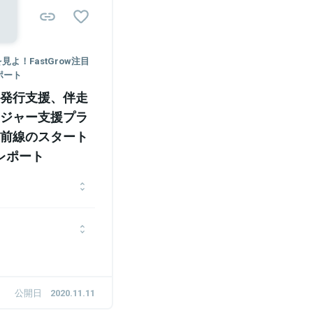
よ！FastGrow注目
レポート
発行支援、伴走
ジャー支援プラ
前線のスタート
hレポート
手IT企業、外資系コンサ
画・事業開発、コーポレ
等を経験した後、株式会
ィスランチデリバリーの
出会い、2010年に法政
直後20,000食を突破。
業後はリクルートエージ
トの最適化・配信サービス
て勤務した後、2017年
公開日
2020.11.11
。
録。同年ポジウィル株式
金調達を実施しつつ、キ