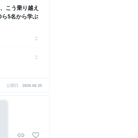
、こう乗り越え
Oら5名から学ぶ
出会い、2010年に法政
業後はリクルートエージ
て勤務した後、2017年
録。同年ポジウィル株式
大手エン・ジャパンの新規
金調達を実施しつつ、キ
発・営業を担当。その後、
ング「POSIWILL
リアコンサルタントに従
公開日
2024.04.25
ている。
式会社ネクストビートでメ
を経て、2019年8月よ
OOとしてのキャリアをスター