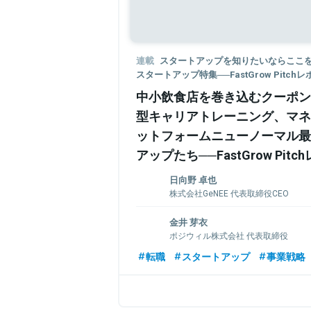
連載
スタートアップを知りたいならここを見
スタートアップ特集──FastGrow Pitch
中小飲食店を巻き込むクーポン
型キャリアトレーニング、マネ
ットフォームニューノーマル最
アップたち──FastGrow Pitc
日向野 卓也
株式会社GeNEE 代表取締役CEO
2017年3月、慶應義塾大学大学院修了。大
金井 芽衣
ルティングファームにて法人向け事業企
ポジウィル株式会社 代表取締役
ートファイナンス、アナリティクス業務
社GeNEEを創業。toB向け社食・オフ
1990年生まれ。キャリアカウンセリングに
転職
スタートアップ
事業戦略
「DeliEats（デリイーツ）」はサービス開始
大学キャリアデザイン学部に編入学。卒
2020年10月、toC向けクーポンチケッ
ェント（当時）にて人材紹介の法人営業とし
「エリチケ」を一部の地域で試験的に展開中
に国家資格キャリアコンサルタントに登
会社を設立。現在までに総額約3億円の資