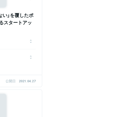
ない」を覆したポ
てるスタートアッ
出会い、2010年に法政
業後はリクルートエージ
て勤務した後、2017年
録。同年ポジウィル株式
ebマーケティングのコン
金調達を実施しつつ、キ
ー企業からキャリアをス
ング「POSIWILL
た後、外資系コンサルティ
公開日
2021.04.27
ている。
年間経営コンサルタント
ン。