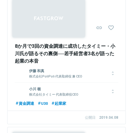
プ」の有識者委員、現役学生として初めて国立大学（九州大学）の
非常勤講師を務める。世界経済フォーラム 「Global Shapers」、
経済誌 「Forbes」 日本のルールメーカー30人などに選出。
関連情報をみる
関連情報をみる
8か月で3回の資金調達に成功したタイミー・小
川氏が語るその裏側──若手経営者3名が語った
起業の本音
伊藤 和真
株式会社PoliPoli 代表取締役 兼 CEO
1998年生まれ、愛知県出身。慶應義塾大学卒業。大学進学後、
小川 嶺
俳句SNSアプリ『俳句てふてふ』を開発し、毎日新聞社に事業売
株式会社タイミー 代表取締役CEO
却。18歳当時、2017年の衆院選で政治・行政と人々の距離が遠
いという課題を感じ、2018年株式会社PoliPoliを設立。政策共創
1997年生まれ。東京出身。高校時代に生徒会長を経験し、株式
資金調達
U30
起業家
プラットフォーム『PoliPoli』『PoliPoli Gov』などを開発・運営。
会社oneboxでインターンを始める。立教大学では、学生団体
その他、経済産業省の「経済産業政策新機軸部会」や総務省の「誹
RBSA（起業家育成団体）を立ち上げる。2016年度の慶應ビジネ
公開日
2019.04.08
謗中傷等の違法・有害情報への対策に関するワーキンググルー
スコンテスト（KBC）で優勝し、創業メンバーと共にシリコンバ
プ」の有識者委員、現役学生として初めて国立大学（九州大学）の
レーにわたり2017年に株式会社レコレを設立。2018年に株式会
非常勤講師を務める。世界経済フォーラム 「Global Shapers」、
社タイミーへ社名変更。