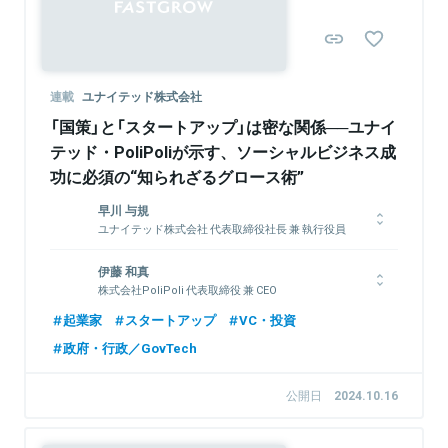
連載
ユナイテッド株式会社
「国策」と「スタートアップ」は密な関係──ユナイ
テッド・PoliPoliが示す、ソーシャルビジネス成
功に必須の“知られざるグロース術”
早川 与規
ユナイテッド株式会社 代表取締役社長 兼 執行役員
早稲田大学政治経済学部卒業後、1992年、株式会社博報堂入社
伊藤 和真
（営業職）。1998年、米国シラキュース大学経営大学院に私費留
株式会社PoliPoli 代表取締役 兼 CEO
学。1999年、株式会社サイバーエージェント常務取締役。2000
年、同社取締役副社長兼COOを務める。2004年にモバイルサー
1998年生まれ、愛知県出身。慶應義塾大学卒業。大学進学後、
起業家
スタートアップ
VC・投資
ビスを展開する株式会社インタースパイアを設立、代表取締役社
俳句SNSアプリ『俳句てふてふ』を開発し、毎日新聞社に事業売
政府・行政／GovTech
長CEOに就任。2009年、株式会社エルゴ・ブレインズと合併
却。18歳当時、2017年の衆院選で政治・行政と人々の距離が遠
し、株式会社スパイア代表取締役社長CEOに就任。2012年12月
いという課題を感じ、2018年株式会社PoliPoliを設立。政策共創
モーションビート株式会社（現ユナイテッド株式会社）と合併、ユ
プラットフォーム『PoliPoli』『PoliPoli Gov』などを開発・運営。
公開日
2024.10.16
ナイテッド株式会社代表取締役会長CEOを経て、2020年6月より
その他、経済産業省の「経済産業政策新機軸部会」や総務省の「誹
代表取締役社長 兼 執行役員に就任（現任）。
謗中傷等の違法・有害情報への対策に関するワーキンググルー