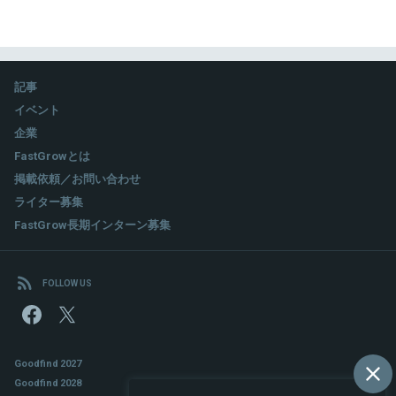
非常勤講師を務める。世界経済フォーラム 「Global Shapers」、
経済誌 「Forbes」 日本のルールメーカー30人などに選出。
関連情報をみる
記事
関連情報をみる
イベント
企業
FastGrowとは
掲載依頼／お問い合わせ
ライター募集
FastGrow長期インターン募集
FOLLOW US
Goodfind 2027
Goodfind 2028