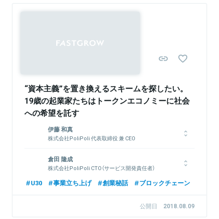
関連情報をみる
関連情報をみる
“資本主義”を置き換えるスキームを探したい。
19歳の起業家たちはトークンエコノミーに社会
への希望を託す
伊藤 和真
株式会社PoliPoli 代表取締役 兼 CEO
1998年生まれ、愛知県出身。慶應義塾大学卒業。大学進学後、
倉田 隆成
俳句SNSアプリ『俳句てふてふ』を開発し、毎日新聞社に事業売
株式会社PoliPoli CTO（サービス開発責任者）
却。18歳当時、2017年の衆院選で政治・行政と人々の距離が遠
いという課題を感じ、2018年株式会社PoliPoliを設立。政策共創
桜美林高校卒慶應義塾大学在学中。スタートアップ数社でインタ
U30
事業立ち上げ
創業秘話
ブロックチェーン
プラットフォーム『PoliPoli』『PoliPoli Gov』などを開発・運営。
ーンの後、PoliPoliを創業。PoliPoliではCTO、Project
その他、経済産業省の「経済産業政策新機軸部会」や総務省の「誹
Managerとして開発、法律面、トークン設計などをあらゆるも
公開日
2018.08.09
謗中傷等の違法・有害情報への対策に関するワーキンググルー
のを包括的に行う。
プ」の有識者委員、現役学生として初めて国立大学（九州大学）の