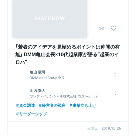
経済誌 「Forbes」 日本のルールメーカー30人などに選出。
関連情報をみる
関連情報をみる
「若者のアイデアを見極めるポイントは仲間の有
無」 DMM亀山会長×10代起業家が語る“起業のイ
ロハ”
亀山 敬司
DMM.com Group 会長
1961年石川県生まれ。19歳でアクセサリー販売の露天商から起
山内 奏人
業家人生をスタート。 喫茶店など様々な事業を展開後、1980年
ワンファイナンシャル株式会社 CEO, Founder
代後半レンタルビデオ店を開業。 1999年に株式会社デジタルメ
ディアマートを設立（現：DMM.com）。現在は、DMM.comグル
2001年に東京で生まれる。6歳のときに父親からパソコンをもら
資金調達
経営者の視座
事業立ち上げ
ープの会長として、動画配信、オンラインゲーム、英会話、
い、10歳から独学でプログラミングを始める。2012年には「中
リーダーシップ
FX、ソーラーパネル、3Dプリンター、さらにはAIから農業ま
高生国際Rubyプログラミングコンテスト」の15歳以下の部で最
で、業界の垣根を越え、多岐にわたり事業を展開している。
優秀賞を受賞。2016年にはウォルト株式会社（現ワンファイナン
シャル株式会社）を創業。
公開日
2018.10.26