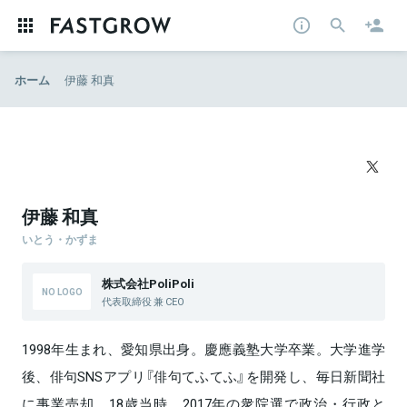
ホーム
伊藤 和真
伊藤 和真
いとう・かずま
株式会社PoliPoli
代表取締役 兼 CEO
1998年生まれ、愛知県出身。慶應義塾大学卒業。大学進学
後、俳句SNSアプリ『俳句てふてふ』を開発し、毎日新聞社
に事業売却。18歳当時、2017年の衆院選で政治・行政と