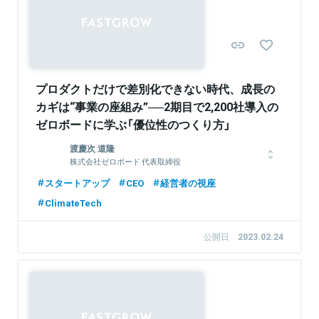
Sponsored
関連情報をみる
関連情報をみる
プロダクトだけで差別化できない時代、成長の
カギは“事業の座組み”──2期目で2,200社導入の
ゼロボードに学ぶ「優位性のつくり方」
渡慶次 道隆
株式会社ゼロボード 代表取締役
JPMorganにて債券・デリバティブ事業に携わったのち、三井物
スタートアップ
CEO
経営者の視座
産に転職。コモディティデリバティブや、エネルギー x ICT関連
ClimateTech
の事業投資・新規事業の立ち上げに従事。その後、スタートアッ
プ企業に転じ、電力トレーサビリティや環境価値取引のシステム
構築などエネルギーソリューション事業を牽引。脱炭素社会へと
公開日
2023.02.24
向かうグローバルトレンドを受け『zeroboard』の開発に着手。
2021年9月、同事業のMBOを実施し株式会社ゼロボードとして
の事業を開始。2022年9月、経済産業省主管のカーボンフットプ
リント（CFP）算定・検証等に関する検討会の委員に選出され、国
内CFP算定のルール形成に参画。東京大学工学部卒。