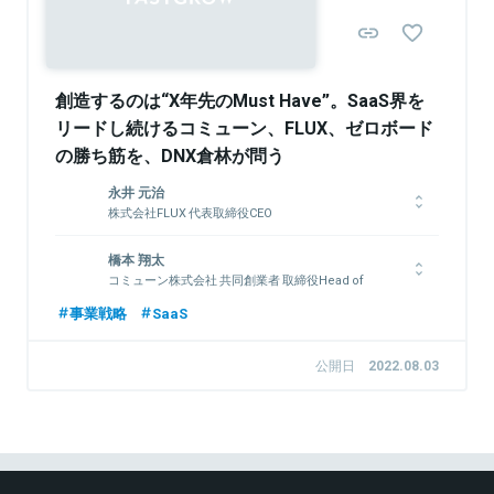
関連情報をみる
創造するのは“X年先のMust Have”。SaaS界を
リードし続けるコミューン、FLUX、ゼロボード
の勝ち筋を、DNX倉林が問う
永井 元治
株式会社FLUX 代表取締役CEO
慶應義塾大学法学部法律学科卒。米系戦略コンサルのベイン・ア
橋本 翔太
ンド・カンパニーにて、大手通信キャリアの戦略立案・投資ファ
コミューン株式会社 共同創業者 取締役Head of
ンドのデューデリジェンス・商社のM&A案件などに従事。その
Japan
後FLUXを共同創業。
事業戦略
SaaS
新卒でGoogle Japanに入社。2017年にGoogle米国本社に転籍
し、プロダクトマーケティングに従事した後、コミューン株式会
公開日
2022.08.03
社を共同創業。 取締役CPOとしてプロダクト開発を管掌。 2022
関連情報をみる
年3月より取締役Head of Japan としてcommmune日本事業を
統括。 趣味は1歳の息子との公園遊び、読書。
関連情報をみる