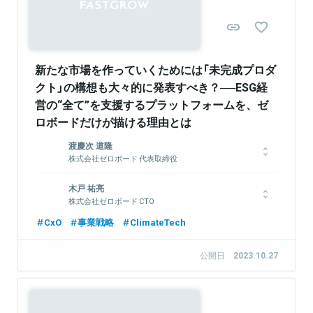
新たな市場を作っていくためには「未完成プロダ
クト」の構想も大々的に発表すべき？──ESG経
営の“全て”を支援するプラットフォームを、ゼ
ロボードだけが描ける理由とは
渡慶次 道隆
株式会社ゼロボード 代表取締役
JPMorganにて債券・デリバティブ事業に携わったのち、三井物
木戸 祐亮
産に転職。コモディティデリバティブや、エネルギー x ICT関連
株式会社ゼロボード CTO
の事業投資・新規事業の立ち上げに従事。その後、スタートアッ
プ企業に転じ、電力トレーサビリティや環境価値取引のシステム
大手銀行グループのATMシステムの開発、スマートフォン向け
CxO
事業戦略
ClimateTech
構築などエネルギーソリューション事業を牽引。脱炭素社会へと
ゲームアプリ開発会社を経て、2015年に株式会社3Minuteの
向かうグローバルトレンドを受け『zeroboard』の開発に着手。
CTOに就任。その後、株式会社WARCのCTOを経て、2020年8
公開日
2023.10.27
2021年9月、同事業のMBOを実施し株式会社ゼロボードとして
月より株式会社LayerXにてシニアアーキテクト 兼 テックリード
の事業を開始。2022年9月、経済産業省主管のカーボンフットプ
として、LayerXインボイス・LayerXワークフローのプロダクト
リント（CFP）算定・検証等に関する検討会の委員に選出され、国
開発に従事。2021年11月にゼロボードCTOに就任。
内CFP算定のルール形成に参画。東京大学工学部卒。