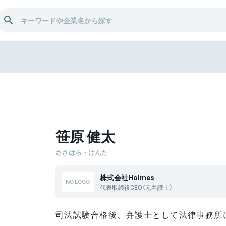
太
笹原 健太
ささはら・けんた
株式会社Holmes
代表取締役CEO（元弁護士）
司法試験合格後、弁護士として法律事務所に