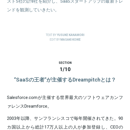
スト5社の計8社を紹介し、SaaSスタートアップの最新トレ
ンドを観測していきたい。
TEXT BY
YUSUKE KANAMORI
EDIT BY
MASAKI KOIKE
SECTION
1
/
10
“SaaSの王者”が主催するDreampitchとは？
Salesforce.comが主催する世界最大のソフトウェアカンフ
ァレンスDreamforce。
2003年以降、サンフランシスコで毎年開催されてきた。90
カ国以上から総計17万人以上の人が参加登録し、CEOの