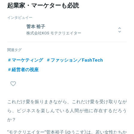
起業家・マーケターも必読
インタビュイー
菅本 裕子
株式会社KOS モテクリエイター
1994年5月20日生まれ。職業モテクリエイター。通称ゆうこす。
HKT48を脱退し、ニート生活を経て独立。個人事務所KOSを設立
関連タグ
し、SNSを駆使した自分プロモーションで、ファンを広げ続けてい
マーケティング
ファッション／FashTech
る。Instagram、Twitter、LINE、YouTubeなどのSNSのフォロワ
ーは2018年2月時点で100万人。2017年4月に自身初のスタイルブッ
経営者の視座
ク『#モテるために生きてる！』を出版。9月には『SNSで夢を叶える
～ニートだった私の発信力の育て方～』を上梓。アイドルのみならず
ビジネスパーソンとしても注目を集めている。
これだけ愛を振りまきながら、これだけ愛を受け取りなが
ら、ビジネスを楽しんでいる人間が他に存在するだろう
か？
関連情報をみる
“モテクリエイター”菅本裕子（ゆうこす）は、若い女性たちか