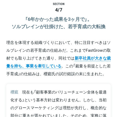
SECTION
4
/
7
「6年かかった成果を3ヶ月で」。
ソルブレインが仕掛けた、若手育成の大転換
理念を体現する組織づくりにおいて、特に注目すべきはソ
ルブレインの若手育成の仕組みだ。これまでFastGrowの取
材でも取り上げてきた通り、同社では
新卒社員が大きな裁
量を持ち、事業を牽引している
。この「裁量を前提とした若
手育成」の仕組みは、櫻庭氏の試行錯誤の末に生まれた。
櫻庭
現在も「顧客事業のバリューチェーン全体を最適
化する」という基本方針は変わりません。しかし、当初
のグロースマーケティングは理想が先行し、概念的な
部分に重きが置かれていました。そのため、実務に落