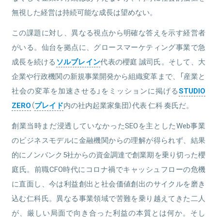
無視した経営は持続可能な成長は望めない。
この課題に対し、異なる視点から明確な答えを示す経営者
がいる。仙台を拠点に、グロースマーケティング事業で急
成長を続ける
ソルブレイン
代表の櫻庭 誠司氏。そして、大
企業や行政機関の新規事業開発から組織変革まで、「産業と
社会の変革を加速させる」をミッションに掲げる
STUDIO
ZERO
（
プレイド
内の社内起業家集団）代表 仁科 奏氏だ。
創業当時まだ浸透していなかったSEOを主としたWeb事業
のビジネスモデルに金融機関からの理解が得られず、結果
的にノンバンク5社からの資金調達で創業期を乗り切った櫻
庭氏。前職CFO時代にコロナ禍でキャッシュフローの危機
に直面し、今は利益創出と社会価値創出のサイクルを磨き
込む仁科氏。異なる事業領域で苦難を乗り越えてきた二人
が、厳しい局面で向き合った利益の本質とは何か。そし