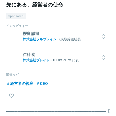
先にある、経営者の使命
Sponsored
インタビュイー
櫻庭 誠司
株式会社ソルブレイン
代表取締役社長
2008年に仙台で株式会社ソルブレインを創業。以来、テクノロジー
を活用した課題解決や仕組みづくりに取り組む。エンタープライズ
仁科 奏
領域のAI/DX推進、AI-nativeプロダクト開発を牽引し16期連続黒字
株式会社プレイド
STUDIO ZERO 代表
経営を実現。国立大学法人東北大学 特任教授（客員）。
NTTドコモ、セールスフォース・ドットコムで営業/営業企画などに
従事。当社のSaaS事業の営業活動全般をリードし、上場に貢献。そ
関連タグ
の後、PR Table（現talentbook）にてCFO/CPOとして全社業績の大
経営者の視座
CEO
幅改善を実現。当社復帰後にSTUDIO ZEROを立ち上げ、現在管掌
関連情報をみる
中。三井物産と共同で立ち上げたドットミーの経営アドバイザーも
兼務。人的資本開示の国際規格「ISO30414リードコンサルタント」。
早稲田大学大学院経営管理研究科修了(MBA)。
───────────────────────────────────【