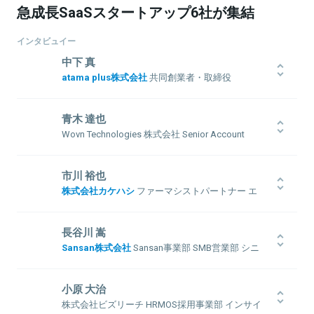
急成長SaaSスタートアップ6社が集結
インタビュイー
中下 真
atama plus株式会社
共同創業者・取締役
2004年東京大学教育学部卒。リクルート入社。人事、営業、経営企
画、リクルートHD社長秘書、リクルート中国社長などを歴任。
青木 達也
2017年大学の同級生3人でatama plusを創業。
Wovn Technologies 株式会社 Senior Account
Executive（シニア・アカウントエグゼクティブ）
複数のシステムインテグレータ（放送システム開発など）を経て2006
市川 裕也
年アピリッツ（旧KBMJ）に入社。ITコンサルティング部長、コマー
株式会社カケハシ
ファーマシストパートナー エ
関連情報をみる
スソリューション事業部長を経て2013年に同社執行役員に就任。EC
リアマネージャー
関連サービスの企画開発に加え、ブロックチェーン技術を活かした
ビジネスの研究および企画、並びにBtoB商取引を行うためのプラッ
1982年生まれ 静岡県出身。これまで証券会社、株式会社リクルート
長谷川 嵩
トフォームを企画開発を行なう。2019年よりWovn Technologies株
（現：株式会社リクルートキャリア）、株式会社インテリジェンス
Sansan株式会社
Sansan事業部 SMB営業部 シニ
式会社に入社。「世界中の人が、全てのデータに、母国語でアクセス
（現：パーソルキャリア株式会社）の新規事業部を経験。その後、法
アマネジャー
できるようにする」というミッションのもと日々奮闘中。
人研修事業の会社を起業し、中小～上場企業経営者へ採用/育成/営業
強化などの課題解決に尽力。2019年株式会社カケハシのビジョンに
2012年、新卒でヤマハ株式会社へ入社。
小原 大治
共感し、参画。
「20代は仕事に全ての熱量をぶつけたい！」という想いから、ベンチ
株式会社ビズリーチ HRMOS採用事業部 インサイ
ャー企業への転職を決意。