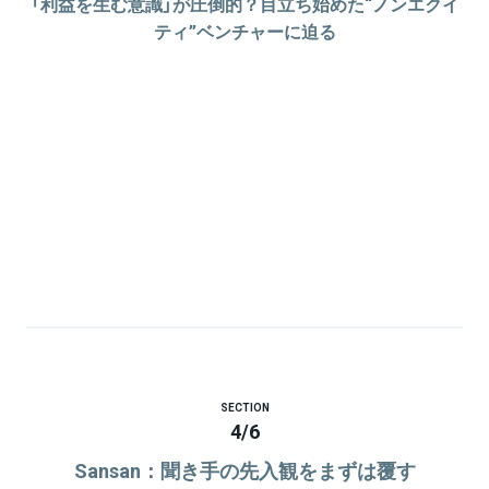
「利益を生む意識」が圧倒的？目立ち始めた“ノンエクイ
ティ”ベンチャーに迫る
SECTION
4
/
6
Sansan：聞き手の先入観をまずは覆す