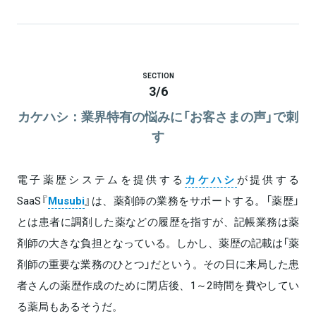
SECTION
3
/
6
カケハシ：業界特有の悩みに「お客さまの声」で刺
す
電子薬歴システムを提供する
カケハシ
が提供する
SaaS『
Musubi
』は、薬剤師の業務をサポートする。「薬歴」
とは患者に調剤した薬などの履歴を指すが、記帳業務は薬
剤師の大きな負担となっている。しかし、薬歴の記載は「薬
剤師の重要な業務のひとつ」だという。その日に来局した患
者さんの薬歴作成のために閉店後、1～2時間を費やしてい
る薬局もあるそうだ。