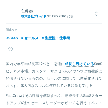
ドセールス部 マネージャー
”世界を変える、新しい価値を生み出す”という想いに賛同し、 2015
関連情報をみる
年にSansan株式会社へ入社。
2012年明治学院大学卒業後、創業期のITスタートアップへ参画。
仁科 奏
インサイドセールス部門での業務を経て営業部に配属。
経営者向けのセールスやWebコンサルティングに従事した後、
関連情報をみる
株式会社プレイド
STUDIO ZERO 代表
現在は最年少マネジャーとして、スモールビジネスマーケットでの
人事部門に異動し人材開発や採用責任者等を歴任。
Sansan導入拡大に向けて日々邁進。
2017年株式会社ビズリーチ入社後は、新規事業開発やSaaSのフィー
NTTドコモ、セールスフォース・ドットコムで営業/営業企画などに
ルドセールスを担当し、
従事。当社のSaaS事業の営業活動全般をリードし、上場に貢献。そ
関連タグ
個人では新人賞と三度の最優秀賞、率いたチームでは六度の最優秀
の後、PR Table（現talentbook）にてCFO/CPOとして全社業績の大
チーム賞を獲得。
SaaS
セールス
生産性・仕事術
幅改善を実現。当社復帰後にSTUDIO ZEROを立ち上げ、現在管掌
現在はHRMOS採用事業にてインサイドセールス部のマネージャーを
中。三井物産と共同で立ち上げたドットミーの経営アドバイザーも
関連情報をみる
務める。
兼務。人的資本開示の国際規格「ISO30414リードコンサルタント」。
早稲田大学大学院経営管理研究科修了(MBA)。
国内で年平均成長率12％と、急速に
成長し続けている
SaaS
関連情報をみる
ビジネス市場。カスタマーサクセスのノウハウは積極的に
関連情報をみる
発信されているものの、セールスに関しては体系化されて
おらず、属人的なスキルに依存している印象を受ける
FastGrowはその課題を解決すべく、急成長中のSaaSスター
トアップ6社のセールスリーダーがピッチを行うイベント