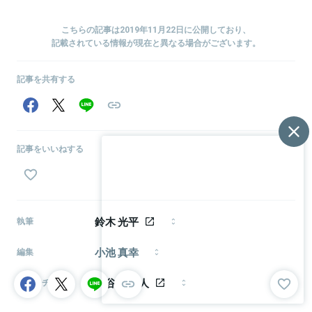
こちらの記事は2019年11月22日に公開しており、
記載されている情報が現在と異なる場合がございます。
記事を共有する
記事をいいねする
鈴木 光平
執筆
フリーライター。1989年、青森県八戸市出身。新卒で
小池 真幸
人材紹介会社に入社→独立して結婚相談所を立ち上げ
編集
た後ライターに転身。スタートアップ、テクノロジ
編集者・ライター（モメンタム・ホース所属）。
ー、オープンイノベーションに興味あります。
長谷川 賢人
『CAIXA』副編集長、『FastGrow』編集パートナー、グ
デスクチェック
ロービス・キャピタル・パートナーズ編集パートナー
1986年生まれ、東京都武蔵野市出身。日本大学芸術学
など。 関心領域：イノベーション論、メディア論、情