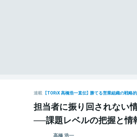
連載
【TORiX 高橋浩一直伝】 勝てる営業組織の戦略
担当者に振り回されない
──課題レベルの把握と情
高橋 浩一