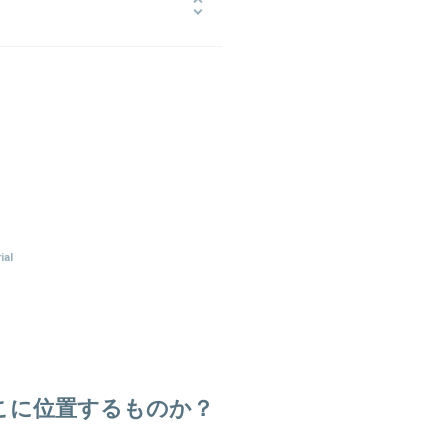
の後ブーズ・アンド・カンパニーに）
て組織マネジメントに従事。新卒を
獲得する営業組織を構築。2011年
ゼンしたコンペの勝率は100％（現在
評で、年間200件以上の研修登壇、
ジネスサテライト』『日本経済新聞』
ial
こに位置するものか？