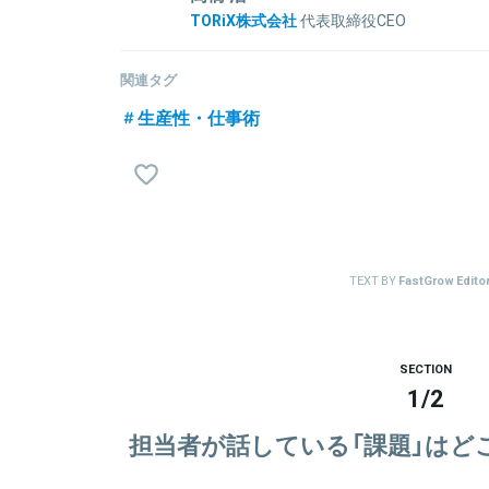
TORiX株式会社
代表取締役CEO
東京大学経済学部卒。ジェミニコンサルティング（そ
で勤務した後、アルーを創業、取締役及び副社長とし
関連タグ
戦力化して業界平均よりパフォーマンスの高い受注を
生産性・仕事術
にTORiXを設立して代表取締役に就任。 自らがプレ
も8年以上継続中）。その経験を基にしたメソッドが好
800件以上のコンサルティングを実施。『ワールドビ
『日経BP』など取材実績多数。
TEXT BY
FastGrow Editor
関連情報をみる
SECTION
1
/
2
担当者が話している「課題」はど