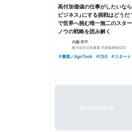
高付加価値の仕事がしたいなら
ビジネス」にする挑戦はどうだ
で世界へ挑む唯一無二のスター
ノウの戦略を読み解く
内藤 祥平
株式会社日本農業 代表取締役CEO
高校時代に自転車で日本を縦断し、農業
農業／AgriTech
CEO
スタート
イリノイ大学農学部に留学。鹿児島やブ
ンを経験。卒業後、マッキンゼーにて農
して活動。2016年、株式会社日本農業を設
関連情報をみる