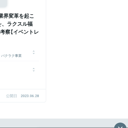
、業界変革を起こ
”を、ラクスル福
考察【イベントレ
 兼 バクラク事業
サルティング グループ
年、ラクスル株式会社へ入
EOを務める。2023年か
キユーピー株式会社に入
パートナーとして、AI
生産性の改善経験が豊
LayerXに参画
の立ち上げと運営を担う
公開日
2023.06.28
年4月にラクスル株式会社
経て、現在は出向先のネ
め、ラクスル事業の経営