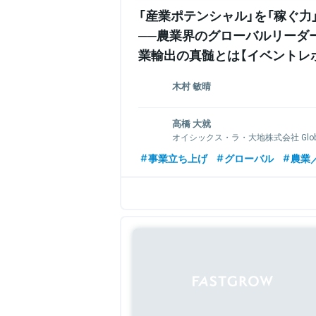
「産業ポテンシャル」を「稼ぐ力
──農業界のグローバルリーダ
業輸出の真髄とは【イベントレ
木村 敏晴
再度就農準備中@コンサル企業
高橋 大就
オイシックス・ラ・大地株式会社 Global 
Officer
事業立ち上げ
グローバル
農業／
関連情報をみる
関連情報をみる