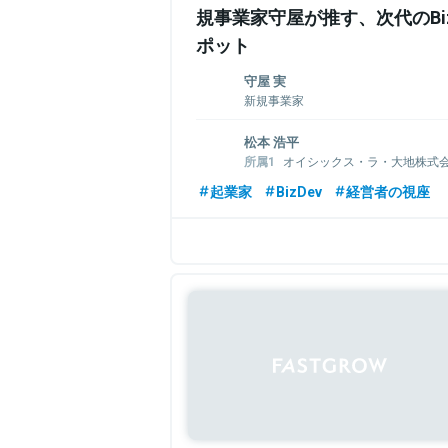
規事業家守屋が推す、次代のBi
ポット
守屋 実
新規事業家
新規事業家。ミスミを経てミスミ創業者
松本 浩平
の専門会社エムアウトを創業。2010年守
オイシックス・ラ・大地株式会
スル、ケアプロの創業に副社長として参画
画本部長 兼 業務本部 担当執行役員 兼 Fut
ス、ラクスル、2か月連続上場。博報堂、J
起業家
BizDev
経営者の視座
代表取締役
ー、東京医科歯科大学客員教授、内閣府
株式会社日本農業 社外取締役
智能高档顾问を歴任。近著に、新規事業
1984年神戸市生まれ。東工大大学院技術
業は意志が10割、DXスタートアップ革命
2008年、旧オイシックス（現オイシック
社。
メディアや海外事業などの新規事業開発
関連情報をみる
業資本提携などを担当後、2012年より経
やIR、事業資本提携、ベンチャー投資、M&
取締役執行役員。
関連情報をみる