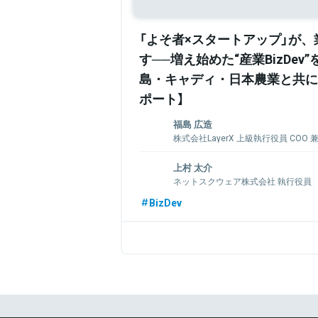
「よそ者×スタートアップ」が
す──増え始めた“産業BizDev
島・キャディ・日本農業と共に
ポート】
福島 広造
株式会社LayerX 上級執行役員 COO
CEO
上村 太介
ITコンサル会社を経て、ボストン コン
ネットスクウェア株式会社 執行役員
(BCG)に入社。DX領域を担当。2015
社。全社の取締役COO及びRAKSUL事業C
1981年生まれ。信州大学大学院卒業後、
BizDev
らは、BCGのマネージングディレクター＆
社。品質管理を強みとしており、品質や
領域を担当。2025年10月1日付けで株式会社
富。海外駐在経験を持ち、中国で新工場
傍ら、オンラインでMBAを取得。2020
へ入社。品質グループのマネージャーを
ットスクウェア株式会社で執行役員を務
関連情報をみる
と産業の変革にチャレンジしている。