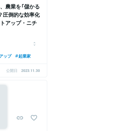
、農業を「儲かる
？圧倒的な効率化
トアップ・ニチ
に魅了される。その後、
アップ
起業家
ラジルの農場でインター
業セクターのメンバーと
公開日
2023.11.30
立。
Sponsored