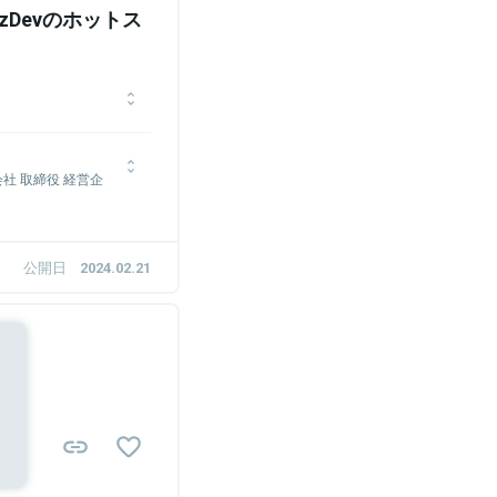
zDevのホットス
田口弘氏と新規事業開発
屋実事務所を設立。ラク
社 取締役 経営企
。2018年ブティック
ure Food Fund
AXAなどのアドバイザ
有識者委員、山东省人工
を必ず生み出す経営、起
公開日
2024.02.21
経営専攻卒。
など
ス・ラ・大地）に新卒入
や、リクルート社との事
営企画部で新規株式公開
Sponsored
Aを担当。2018年より