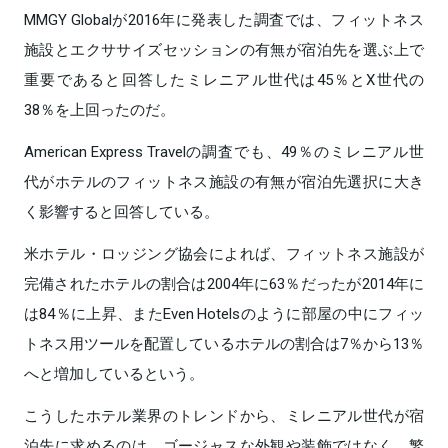
MMGY Globalが2016年に発表した調査では、フィットネス
施設とエクササイズセッションの有無が宿泊先を選ぶ上で
重要であると回答したミレニアル世代は45％とX世代の
38％を上回ったのだ。
American Express Travelの調査でも、49％のミレニアル世
代がホテルのフィットネス施設の有無が宿泊先選択に大き
く影響すると回答している。
米ホテル・ロッジング協会によれば、フィットネス施設が
完備されたホテルの割合は2004年に63％だったが2014年に
は84％に上昇、またEven Hotelsのように部屋の中にフィッ
トネス用ツールを配置しているホテルの割合は7％から13％
へと増加しているという。
こうしたホテル業界のトレンドから、ミレニアル世代が宿
泊先に求めるのは、ゴージャスな外観や装飾ではなく、繁