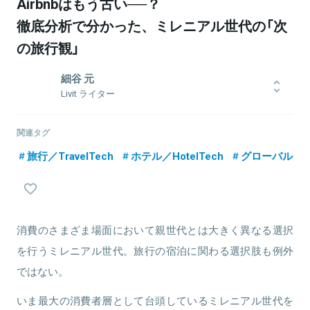
Airbnbはもう古い──？
徹底分析で分かった、ミレニアル世代の「次
の旅行観」
細谷 元
Livit ライター
シンガポール在住ライター。主にアジア、中東地域のテック動向を
ウォッチ。仮想通貨、ドローン、金融工学、機械学習など実践を通
関連タグ
じて知識・スキルを吸収中。
旅行／TravelTech
ホテル／HotelTech
グローバル
関連情報をみる
消費のさまざま場面において親世代とは大きく異なる選択
を行うミレニアル世代。旅行の宿泊に関わる選択肢も例外
ではない。
いま最大の消費者層として台頭しているミレニアル世代を