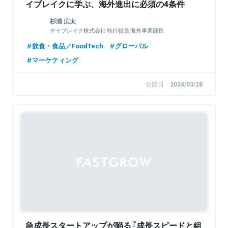
イブレイクに学ぶ、海外進出に必須の4条件
杉浦 広太
デイブレイク株式会社 執行役員 海外事業部長
飲食・食品／FoodTech
グローバル
マーケティング
公開日
2024/03/28
Sponsored
急成長スタートアップが陥る『成長スピードと組