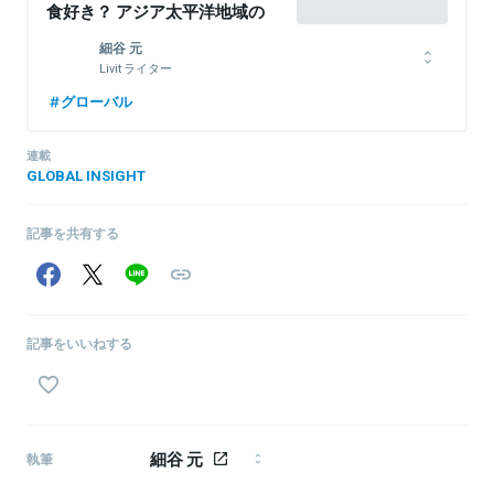
食好き？ アジア太平洋地域の
ミレニアル世代の姿
細谷 元
Livit ライター
シンガポール在住ライター。主にアジア、中東地域のテック動向を
グローバル
ウォッチ。仮想通貨、ドローン、金融工学、機械学習など実践を通
じて知識・スキルを吸収中。
連載
GLOBAL INSIGHT
関連情報をみる
記事を共有する
記事をいいねする
細谷 元
執筆
シンガポール在住ライター。主にアジア、中東地域の