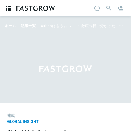
ホーム
記事一覧
Airbnbはもう古い──？ 徹底分析で分かった、ミレニアル世代の「次の旅行観」
連載
GLOBAL INSIGHT