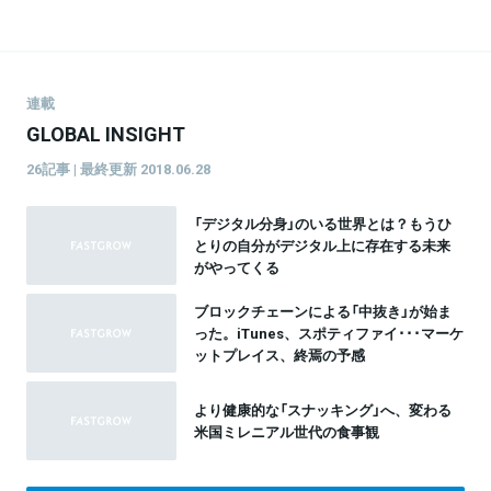
テック動向をウォッチ。仮想通貨、ドローン、金融工
学、機械学習など実践を通じて知識・スキルを吸収
中。
連載
GLOBAL INSIGHT
26記事 | 最終更新 2018.06.28
「デジタル分身」のいる世界とは？もうひ
とりの自分がデジタル上に存在する未来
がやってくる
ブロックチェーンによる「中抜き」が始ま
った。iTunes、スポティファイ･･･マーケ
ットプレイス、終焉の予感
より健康的な「スナッキング」へ、変わる
米国ミレニアル世代の食事観