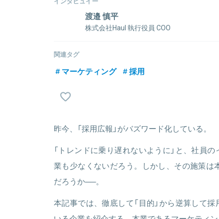
インタビュイー
渡邉 慎平
株式会社Haul 執行役員 COO
慶應義塾大学卒業後、ナイル株式会社（当時ヴォラーレ
のデジタルマーケティング支援に携わったのち、201
関連タグ
所管し､年間100名採用をリードする｡2023年9月に株
マーケティング
採用
として､ビジネスサイド全般とHRを管掌｡
関連情報をみる
昨今、「採用広報」がバズワード化している。
「トレンドに乗り遅れないように」と、社員の
業も少なくないだろう。しかし、その施策は本
だろうか──。
本記事では、徹底して「目的」から逆算して採
いる企業を紹介する。本業であるマーケティン