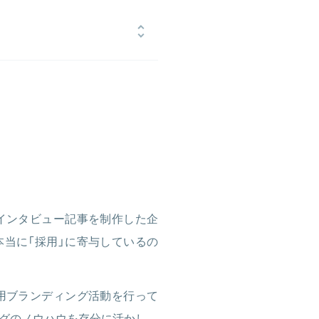
株式会社）に新卒入社。300社以上
8年5月に人事へ異動｡採用と広報を
式会社Haulに参画し､執行役員COO
インタビュー記事を制作した企
当に「採用」に寄与しているの
用ブランディング活動を行って
グのノウハウを存分に活かし、