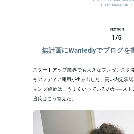
EDIT BY
MASAKI KOIK
SECTION
1
/
5
無計画にWantedlyでブログ
スタートアップ業界でも大きなプレゼンスを発
そのメディア運用が生み出した、高い内定承諾
ィング施策は、うまくいっているのか──スト
邉氏はこう答えた。