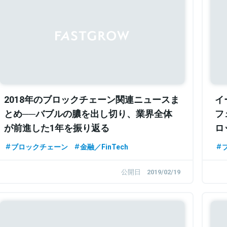
2018年のブロックチェーン関連ニュースま
イ
とめ──バブルの膿を出し切り、業界全体
フ
が前進した1年を振り返る
ロ
ブロックチェーン
金融／FinTech
公開日
2019/02/19