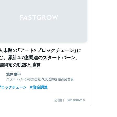
人未踏の「アート×ブロックチェーン」に
む。累計4.7億調達のスタートバーン、
場開拓の軌跡と勝算
施井 泰平
スタートバーン株式会社 代表取締役 最高経営責
任者（CEO）
ブロックチェーン
資金調達
公開日
2019/06/10