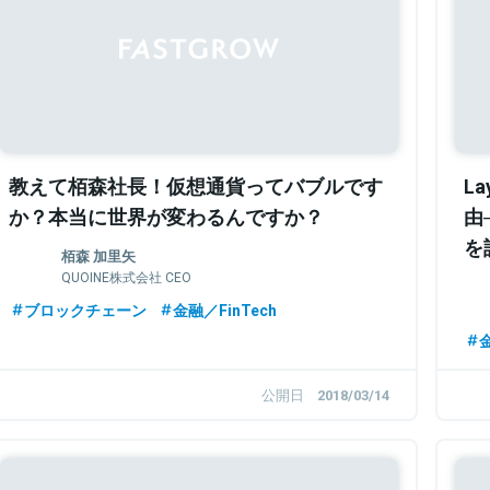
Sponsored
教えて栢森社長！仮想通貨ってバブルです
L
か？本当に世界が変わるんですか？
由
を
栢森 加里矢
QUOINE株式会社 CEO
ブロックチェーン
金融／FinTech
金
公開日
2018/03/14