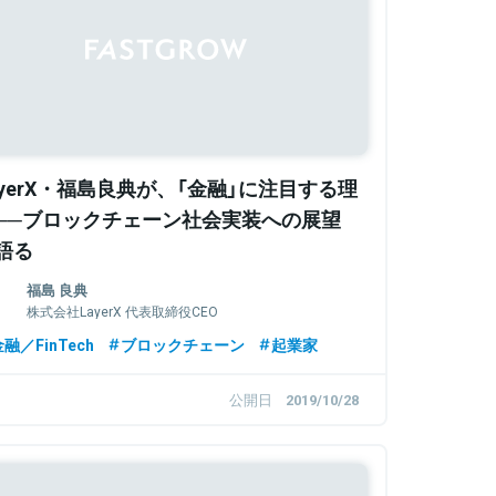
ayerX・福島良典が、「金融」に注目する理
──ブロックチェーン社会実装への展望
語る
福島 良典
株式会社LayerX 代表取締役CEO
融／FinTech
ブロックチェーン
起業家
公開日
2019/10/28