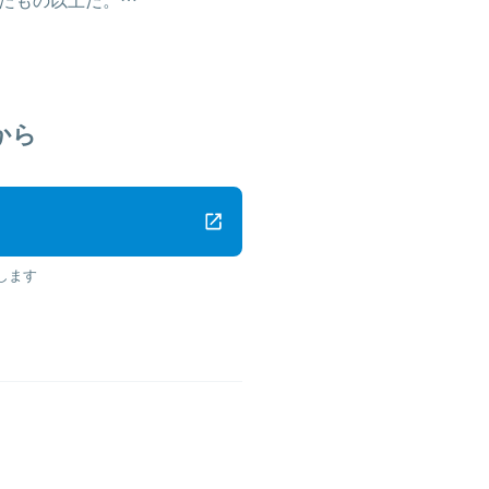
から
します