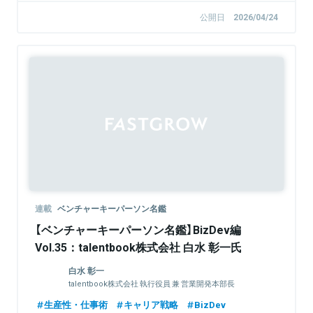
公開日
2026/04/24
連載
ベンチャーキーパーソン名鑑
【ベンチャーキーパーソン名鑑】BizDev編
Vol.35：talentbook株式会社 白水 彰一氏
白水 彰一
talentbook株式会社 執行役員 兼 営業開発本部長
生産性・仕事術
キャリア戦略
BizDev