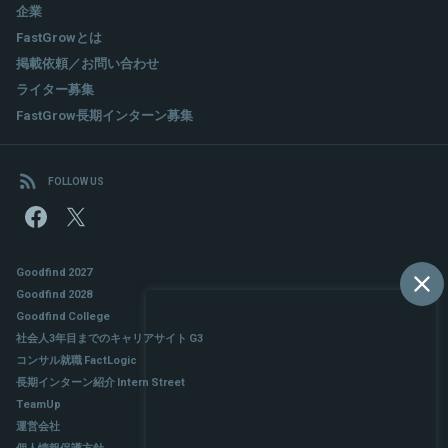
企業
FastGrowとは
掲載依頼／お問い合わせ
ライター募集
FastGrow長期インターン募集
FOLLOW US
Goodfind 2027
Goodfind 2028
Goodfind College
社会人3年目までのキャリアサイト G3
コンサル就職 FactLogic
長期インターン紹介 Intern Street
TeamUp
運営会社
個人情報保護方針