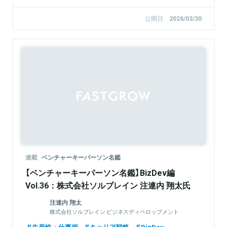
公開日
2026/03/30
連載
ベンチャーキーパーソン名鑑
【ベンチャーキーパーソン名鑑】BizDev編
Vol.36：株式会社ソルブレイン 注連内 翔太氏
注連内 翔太
株式会社ソルブレイン ビジネスディベロップメント
Div. / おうちキャンバス事業責任者
生産性・仕事術
キャリア戦略
BizDev