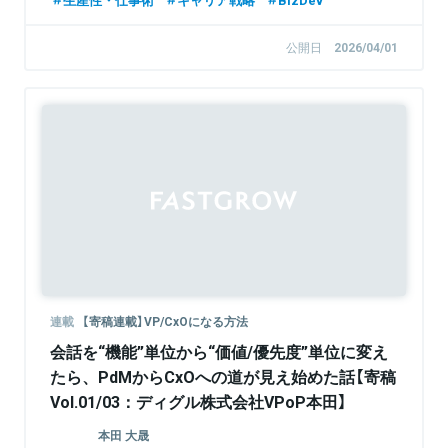
公開日
2026/04/01
連載
【寄稿連載】VP/CxOになる方法
会話を“機能”単位から“価値/優先度”単位に変え
たら、PdMからCxOへの道が見え始めた話【寄稿
Vol.01/03：ディグル株式会社VPoP本田】
本田 大晟