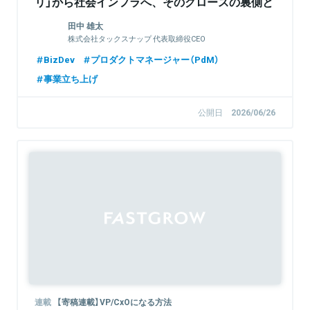
リ」から社会インフラへ、そのグロースの裏側と
は（特別イベントも同時企画！）
田中 雄太
株式会社タックスナップ 代表取締役CEO
BizDev
プロダクトマネージャー（PdM）
事業立ち上げ
公開日
2026/06/26
連載
【寄稿連載】VP/CxOになる方法