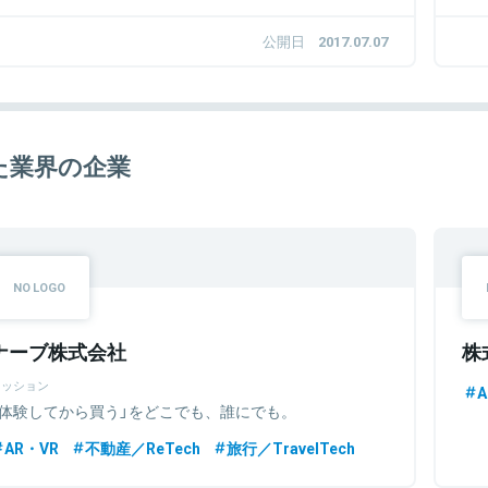
公開日
2017.07.07
た業界の企業
ナーブ株式会社
株
ミッション
A
「体験してから買う」をどこでも、誰にでも。
AR・VR
不動産／ReTech
旅行／TravelTech