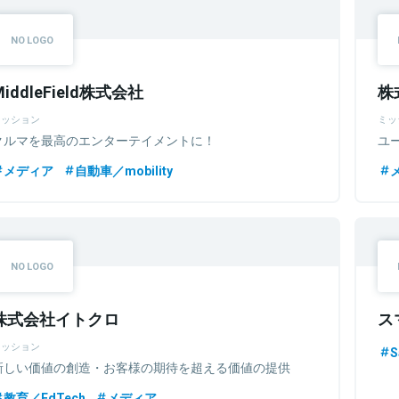
MiddleField株式会社
株
ミッション
ミッ
クルマを最高のエンターテイメントに！
ユ
メディア
自動車／mobility
株式会社イトクロ
ス
ミッション
S
新しい価値の創造・お客様の期待を超える価値の提供
教育／EdTech
メディア