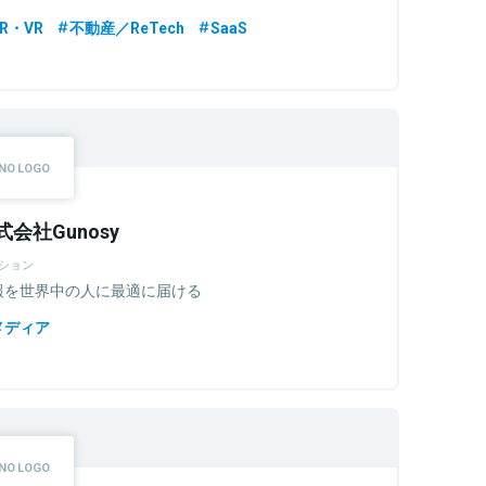
R・VR
不動産／ReTech
SaaS
式会社Gunosy
ション
報を世界中の人に最適に届ける
メディア