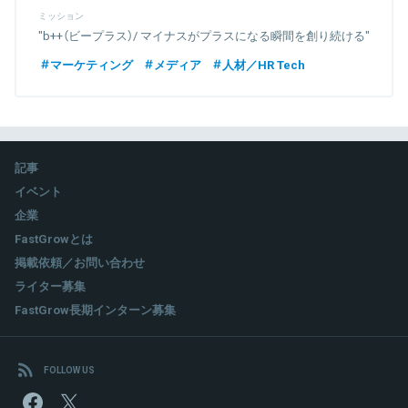
ミッション
"b++（ビープラス）/ マイナスがプラスになる瞬間を創り続ける"
マーケティング
メディア
人材／HR Tech
記事
イベント
企業
FastGrowとは
掲載依頼／お問い合わせ
ライター募集
FastGrow長期インターン募集
FOLLOW US