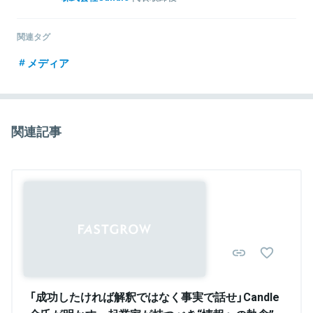
株式会社Candleを東京大学3年次の2014年4月に創業。 卒業後半年
となる2016年10月にクルーズ株式会社に12.5億円にてグループ入
関連タグ
り。 現在、メディア事業を中心に事業展開中。
メディア
関連記事
関連情報をみる
Sponsored
「成功したければ解釈ではなく事実で話せ」Candle