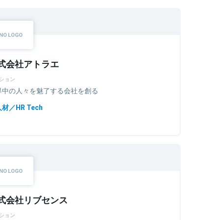
式会社アトラエ
ション
界中の人々を魅了する会社を創る
材／HR Tech
式会社リブセンス
ション