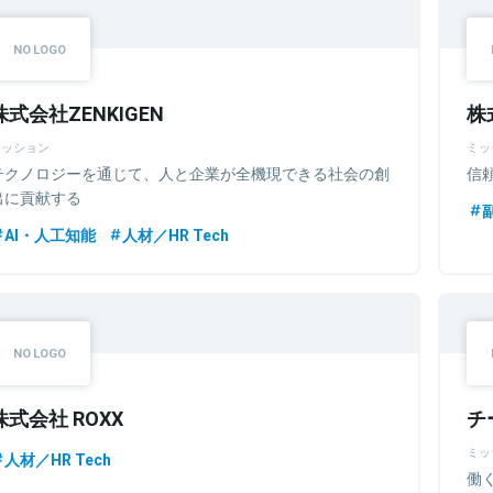
株式会社ZENKIGEN
株
ミッション
ミッ
テクノロジーを通じて、人と企業が全機現できる社会の創
信
出に貢献する
AI・人工知能
人材／HR Tech
株式会社 ROXX
チ
ミッ
人材／HR Tech
働