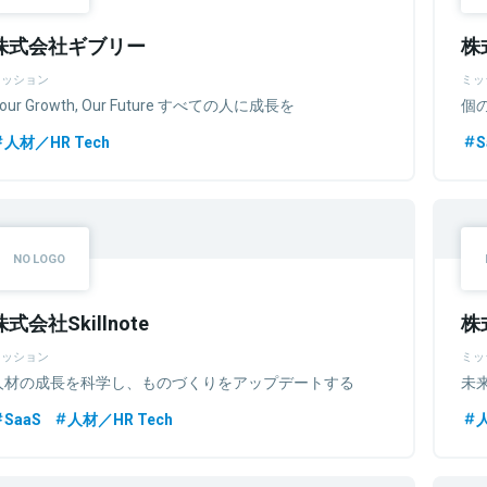
株式会社ギブリー
株
ミッション
ミッ
our Growth, Our Future すべての人に成長を
個
人材／HR Tech
S
株式会社Skillnote
株
ミッション
ミッ
人材の成長を科学し、ものづくりをアップデートする
未
SaaS
人材／HR Tech
人