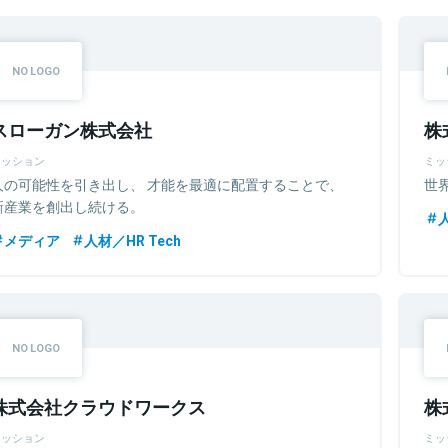
スローガン株式会社
株
ミッション
ミッ
人の可能性を引き出し、 才能を最適に配置することで、
世
新産業を創出し続ける。
人
メディア
人材／HR Tech
株式会社クラウドワークス
株
ミッション
ミッ