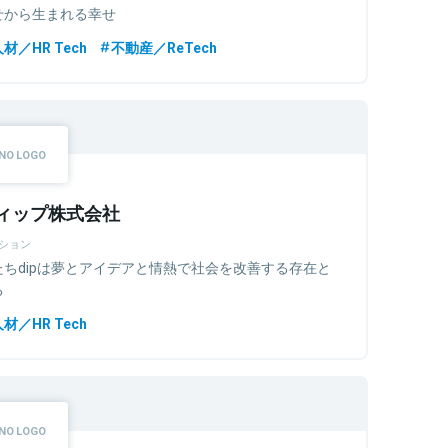
せから生まれる幸せ
材／HR Tech
不動産／ReTech
ィップ株式会社
ション
たちdipは夢とアイデアと情熱で社会を改善する存在と
る
材／HR Tech