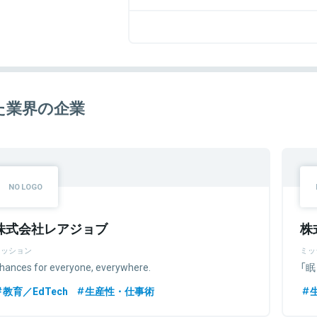
た業界の企業
株式会社レアジョブ
株
ミッション
ミッ
hances for everyone, everywhere.
「
教育／EdTech
生産性・仕事術