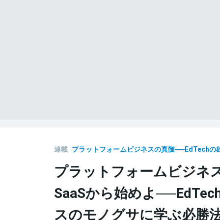
連載
プラットフォームビジネスの真髄──EdTechの
プラットフォームビジネス
SaaSから始めよ──EdT
スのモノグサに学ぶ必勝