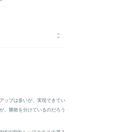
に入社し、リクルートグループの経理
ディングスのIPOプロジェクトに従
ィングスの投資マネジメント室にて
ic Partners取締役として、リクルー
。その後同期である竹内の誘いで、
アップは多いが、実現できてい
が、勝敗を分けているのだろう
h領域で国内トップクラスの導入