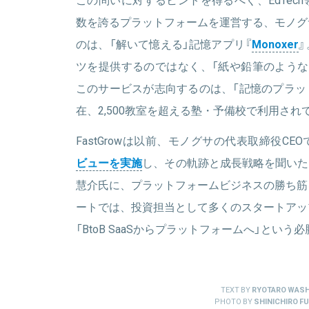
数を誇るプラットフォームを運営する、モノグ
のは、「解いて憶える」記憶アプリ『
Monoxer
ツを提供するのではなく、「紙や鉛筆のような
このサービスが志向するのは、「記憶のプラット
在、2,500教室を超える塾・予備校で利用され
FastGrowは以前、モノグサの代表取締役C
ビューを実施
し、その軌跡と成長戦略を聞いた
慧介氏に、プラットフォームビジネスの勝ち筋
ートでは、投資担当として多くのスタートアッ
「BtoB SaaSからプラットフォームへ」という
TEXT BY
RYOTARO WASH
PHOTO BY
SHINICHIRO FU