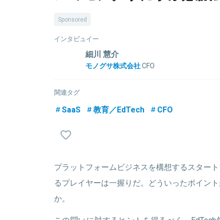
Sponsored
インタビュイー
細川 慧介
モノグサ株式会社
CFO
一橋大学社会学部卒。2010年株式会社リクルート
を担当。2012年からは、株式会社リクルートホール
関連タグ
事。2014年からは、株式会社リクルートホールデ
SaaS
教育／EdTech
CFO
M&A、グループ再編等の社内FA及びRecruit Strateg
トグループのCVCファンドの企画・運営に従事
Monoxerに入社。
プラットフォームビジネスを構想するスタート
関連情報をみる
るプレイヤーは一握りだ。どういったポイント
か。
この問いに対するヒントを得るべく、EdTec