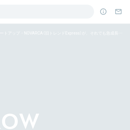
コロナ禍で60%の売上が消滅。大きな困難の中、越境ビジネスのスタートアップ・NOVARCA（旧トレンドExpress）が、それでも急成長を遂げた理由