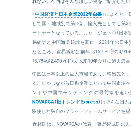
れない。今回はそんな珍しい例をご紹介したい
関連情報をみる
「
中国経済と日本企業2022年白書
」によると、
して国・地域別で第3位、輸入先としても第3
ートナーとなっている。また、ジェトロ（日本
易統計と中国海関統計を基に、2021年の日
たところ、貿易総額は前年比15.1％増の3,914
（3,784億2,490万ドル）以来10年ぶりに過去
中国は日本以上の巨大市場であり、輸出先とし
る。しかしながら日系企業にとって中国市場へ
ンドや中国マーケティングの最前線を追い
NOVARCA（旧トレンドExpress）
はそんな日系
駆使した独自のプラットフォームサービスを提
倉林氏は、NOVARCAの代表・濵野智成氏の