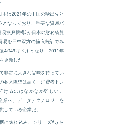
。
日本は2021年の中国の輸出先と
位となっており、重要な貿易パ
貿易振興機構）が日本の財務省貿
中貿易を日中双方の輸入統計でみ
億4,049万ドルとなり、2011年
最高を更新した。
て非常に大きな旨味を持ってい
の参入障壁は高く、消費者トレ
続けるのはなかなか難しい。
企業へ、データテクノロジーを
供している企業だ。
人柄に惚れ込み、シリーズAから