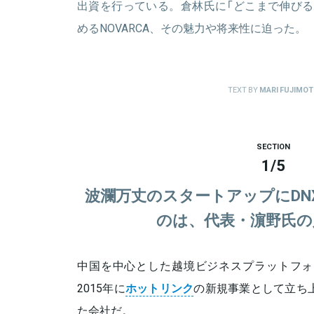
出資を行っている。倉林氏に「どこまで伸びる
めるNOVARCA、その魅力や将来性に迫った。
TEXT BY
MARI FUJIMO
SECTION
1
/
5
波瀾万丈のスタートアップにDN
のは、代表・濵野氏の
中国を中心とした越境ビジネスプラットフォー
2015年に
ホットリンク
の新規事業として立ち上
た会社だ。