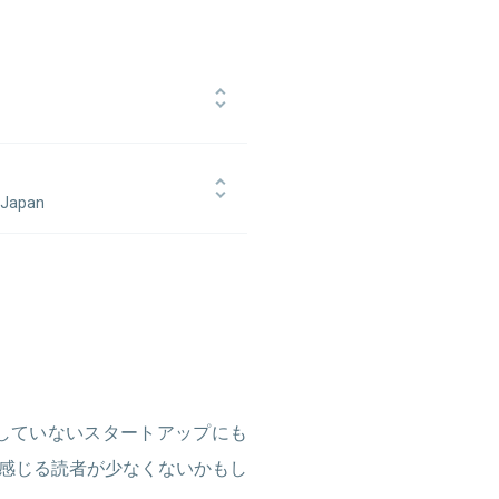
あるデロイト・トーマツ・グループ
を行い、グループ最年少のシニアマネ
。株式会社ホットリンクに参画後、
f Japan
営企画、事業開発、戦略人事、コーポ
のベンチャー投資、事業開発を担当。
トレンドExpress（現：株式会社
esforce Venturesで日本代表を歴任。
締役社長に就任。 クロスボーダービジ
 Partner & Head of Japanに就
ワード、アンドパッド、カケハシ、デ
ッジワーク等。同志社大学総合政策科
ウォートンスクール経営大学院修了
。著書「コーポレートベンチャーキャ
を展開していないスタートアップにも
感じる読者が少なくないかもし