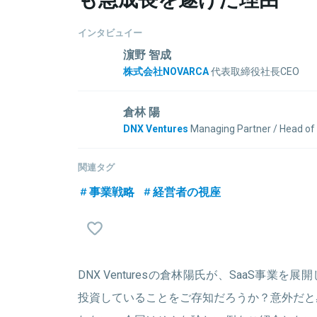
インタビュイー
濵野 智成
株式会社NOVARCA
代表取締役社長CEO
大学卒業後、世界有数のコンサルティングファームで
に入社。120社以上への経営コンサルティング支援
倉林 陽
ージャーとして東京支社長、事業開発本部長を歴任
DNX Ventures
Managing Partner / Head o
COO（最高執行責任者）としてグローバル事業、経
富士通、三井物産にて日米のITテクノロジー分野で
レート部門を統括。新規事業として立ち上げた株式会社
MBA留学後はGlobespan Capital Partners、Sal
関連タグ
NOVARCA）をカーブアウト型で分社化して代表取
2015年にDNX Venturesに参画し、2020年よりManaging
ネスの先駆者として東京と上海をベースに活動中。
事業戦略
経営者の視座
任。これまでの主な投資先はSansan、マネーフォ
ータX、テックタッチ、コミューン、FLUX、ナレ
学研究科博士後期課程修了、ペンシルバニア大学
（MBA）、一橋大学法科大学院ビジネスロー専攻修了
関連情報をみる
ピタルの実務」（中央経済社）
DNX Venturesの倉林陽氏が、SaaS事業
投資していることをご存知だろうか？意外だと