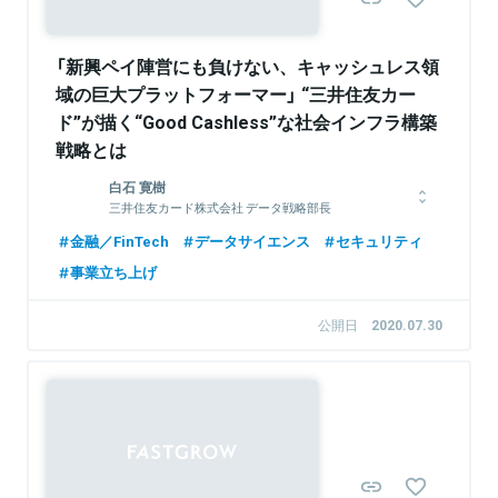
関連情報をみる
「新興ペイ陣営にも負けない、キャッシュレス領
域の巨大プラットフォーマー」 “三井住友カー
ド”が描く“Good Cashless”な社会インフラ構築
戦略とは
白石 寛樹
三井住友カード株式会社 データ戦略部長
名古屋大学大学院で分子生物学の研究に没頭した後、2000年に
金融／FinTech
データサイエンス
セキュリティ
三井住友カード入社。大阪エリアで営業職の最前線を経験した
事業立ち上げ
後、セキュリティ管理部門へ転じ、AI等当時の先進技術も駆使
した不正使用検知などに携わった。その後、経営企画部にてマー
ケティング領域の強化を推進して新部門立ち上げにも関与。三井
公開日
2020.07.30
住友カードがDataRobotを日本の金融業界で初めて導入した際の
立役者ともなった。現在「Have a good Cashless.」のスローガ
ンを全面に打ち出している同社にて、データ活用の担い手として
奮闘している。
関連情報をみる