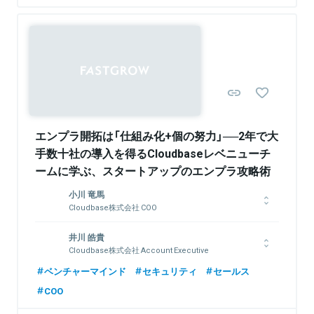
関連情報をみる
関連情報をみる
Sponsored
エンプラ開拓は「仕組み化+個の努力」──2年で大
手数十社の導入を得るCloudbaseレベニューチ
ームに学ぶ、スタートアップのエンプラ攻略術
小川 竜馬
Cloudbase株式会社 COO
京都大学卒業後、モルガン・スタンレーの投資銀行部門に入社。
井川 皓貴
TMTカバレッジチームにて、グローバルIPOやM&A案件に従
Cloudbase株式会社 Account Executive
事。2022年3月よりCloudbaseにジョイン。営業・資金調達を
はじめとし、プロダクト開発以外の業務を広く担当。
一橋大学卒業後、株式会社IHIや株式会社スマートキャンパス、
ベンチャーマインド
セキュリティ
セールス
株式会社HERPなど4社に勤務し、法人営業や新規事業の立ち上
COO
げ、執行役員COOとして経営全般に関わるなど幅広い経験を持
つ。2023年3月よりCloudbaseにジョイン。現在はレベニュー