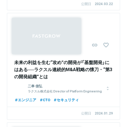
公開日
2024.03.22
スト事業イノベータ認定を受ける。 2023年1月よりCloudbase
関連情報をみる
にジョイン。プロダクトマネージャーとして、データ分析やユー
ザーヒアリングを基にした、製品のロードマップ策定や機能設計
に幅広く従事。
Sponsored
関連情報をみる
未来の利益を生む“攻め”の開発が「基盤開発」に
はある──ラクスル連続的M&A戦略の懐刀・“第3
の開発組織”とは
二串 信弘
ラクスル株式会社 Director of Platform Engineering
大学卒業後、インフラ、サーバサイドエンジニアとして大規模サ
エンジニア
CTO
セキュリティ
ービスの運用・開発に従事。2017年にラクスルに入社。バック
エンド開発、テックリード、エンジニアリングマネージャを経て
公開日
2024.01.29
ラクスル事業の開発をCTOとして牽引。 モノリスアプリのリビ
ルドプロジェクトを通してマイクロサービスを適用したアーキテ
クチャ設計やチーム・組織設計を実践。プログラムを書くことが