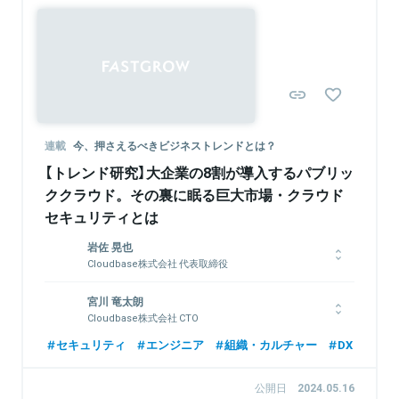
関連情報をみる
策科学研究科博士後期課程修了、ペンシルバニア大学ウォートン
スクール経営大学院修了（MBA）、一橋大学法科大学院ビジネス
ロー専攻修了。著書「コーポレートベンチャーキャピタルの実
務」（中央経済社）
関連情報をみる
連載
今、押さえるべきビジネストレンドとは？
【トレンド研究】大企業の8割が導入するパブリッ
ククラウド。その裏に眠る巨大市場・クラウド
セキュリティとは
岩佐 晃也
Cloudbase株式会社 代表取締役
1996年生まれ。10歳からプログラミングをはじめ、特にセキュ
宮川 竜太朗
リティ関連に興味をもつ。学生時代からさまざまなサービスを開
Cloudbase株式会社 CTO
発し、京都大学工学部情報学科在籍時の2019年11月に
Levetty（現・Cloudbase）を創業し、現職。現在ではスズキをは
京都大学卒業後、サイバーエージェントに入社。広告系プロダク
セキュリティ
エンジニア
組織・カルチャー
DX
じめとした大企業でのサービス導入を進め、累計13.9億円の資
トのバックエンドエンジニアとして開発に取り組む。2022年3月
金調達を実施。2023年にはForbes 30 Under 30 Asia、Forbes
よりCloudbaseにジョイン。現在はCTOとして開発組織を統括
公開日
2024.05.16
30 Under 30 Japanに選出される。
し、マネジメントや技術戦略、採用などを担当。