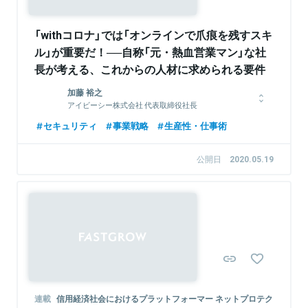
「withコロナ」では「オンラインで爪痕を残すスキ
ル」が重要だ！──自称「元・熱血営業マン」な社
長が考える、これからの人材に求められる要件
加藤 裕之
アイビーシー株式会社 代表取締役社長
大学卒業後、大手化学素材メーカーに入社。技術開発に携わった
セキュリティ
事業戦略
生産性・仕事術
後、ネットワーク機器メーカーのアライドテレシスで営業職に就
き、高い実績を上げて最年少でマネージャーに就任。ネットワー
公開日
2020.05.19
ク系ベンチャーで取締役を務めた後、2002年に独立、アイビー
シーを設立した。自社開発によるマルチベンダー対応の企業向け
ネットワーク監視システム「System Answer」シリーズを軸に急
成長を果たし、2015年マザーズ上場、2016年には東証一部へ市
場変更を果たしている。近年は次世代MSP(Managed Service
Sponsored
Provider)サービスの「SAMS」やIoTセキュリティ基盤の
「kusabi™」で注目を集める他、グループ企業であるiChainではブ
ロックチェーン技術を導入したインシュアテック事業の「iChain
保険ウォレット」等を展開している。
連載
信用経済社会におけるプラットフォーマー ネットプロテク