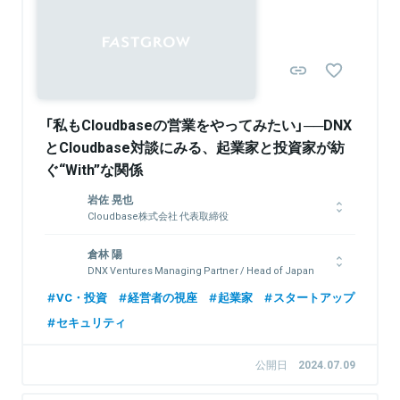
Sponsored
「私もCloudbaseの営業をやってみたい」──DNX
とCloudbase対談にみる、起業家と投資家が紡
ぐ“With”な関係
岩佐 晃也
Cloudbase株式会社 代表取締役
1996年生まれ。10歳からプログラミングをはじめ、特にセキュ
倉林 陽
リティ関連に興味をもつ。学生時代からさまざまなサービスを開
DNX Ventures Managing Partner / Head of Japan
発し、京都大学工学部情報学科在籍時の2019年11月に
Levetty（現・Cloudbase）を創業し、現職。現在ではスズキをは
富士通、三井物産にて日米のITテクノロジー分野でのベンチャー
VC・投資
経営者の視座
起業家
スタートアップ
じめとした大企業でのサービス導入を進め、累計13.9億円の資
投資、事業開発を担当。MBA留学後はGlobespan Capital
セキュリティ
金調達を実施。2023年にはForbes 30 Under 30 Asia、Forbes
Partners、Salesforce Venturesで日本代表を歴任。2015年に
30 Under 30 Japanに選出される。
DNX Venturesに参画し、2020年よりManaging Partner &
Head of Japanに就任。これまでの主な投資先はSansan、マネ
公開日
2024.07.09
ーフォワード、アンドパッド、カケハシ、データX、テックタッ
チ、コミューン、FLUX、ナレッジワーク等。同志社大学総合政