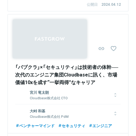
関連情報をみる
チームで主にセールスを担当。
公開日
2024.04.12
関連情報をみる
Sponsored
「パブクラ」×「セキュリティ」は技術者の体幹──
次代のエンジニア集団Cloudbaseに訊く、市場
価値10xを成す“一挙両得”なキャリア
宮川 竜太朗
Cloudbase株式会社 CTO
京都大学卒業後、サイバーエージェントに入社。広告系プロダク
大峠 和基
トのバックエンドエンジニアとして開発に取り組む。2022年3月
Cloudbase株式会社 PdM
よりCloudbaseにジョイン。現在はCTOとして開発組織を統括
し、マネジメントや技術戦略、採用などを担当。
筑波大学大学院卒。学生時代からスタートアップ企業で研究論文
ベンチャーマインド
セキュリティ
エンジニア
の執筆や特許の出願に関わる。自動生成動画AIのサービスを開
発して起業し、未踏事業スーパクリエータ認定及び未踏アドバン