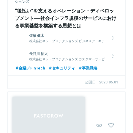
ションズ
関連情報をみる
“後払い”を支えるオペレーション・ディベロッ
プメント──社会インフラ規模のサービスにおけ
る事業基盤を構築する思想とは
佐藤 健太
株式会社ネットプロテクションズ ビジネスアーキテ
クトグループ
2015年ネットプロテクションズ入社。ビジネスアーキテクトグ
長谷川 祐太
ループにて社内ツールの要件定義・設計・実装などを行ったの
株式会社ネットプロテクションズ カスタマーサービ
スグループ
ち、2017年にリリースされたスマホ決済サービス「atone（アト
金融／FinTech
セキュリティ
事業戦略
ネ）」のリリースに尽力。その後はatoneの追加機能の要件定義・
早稲田大学大学院修士課程修了後、新卒でネットプロテクション
設計・実装・テストなどと並行して、システム開発チームのマネ
ズへ入社。入社後は、カスタマーサービスグループに配属しNP
ジメントに従事。
公開日
2020.05.01
後払いの企画及び運用に関わる。
また、社内のワーキンググループ制度を利用し、新卒研修・社内
風土醸成・全社年度予算、中期経営計画策定にも参画。
現在は、ネットプロテクションズの決済を世の中のスタンダード
関連情報をみる
にするためのあらゆる活動に尽力中