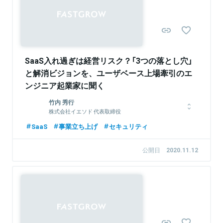
関連情報をみる
SaaS入れ過ぎは経営リスク？「3つの落とし穴」
と解消ビジョンを、ユーザベース上場牽引のエ
ンジニア起業家に聞く
竹内 秀行
株式会社イエソド 代表取締役
東京工業大学大学院在学中に2社起業し6年ほど経営。2008年、
SaaS
事業立ち上げ
セキュリティ
株式会社ユーザベース創業時よりチーフテクノロジスト(現職)と
して、同社のプロダクトである、SPEEDA、NewsPicks、
公開日
2020.11.12
FORCASの基礎を作り上げ、東証マザーズ上場を経験。その
後、全社の業務改善・内部統制・情報セキュリティの仕組みを整
える中、それらを一気通貫に整えるためのシステムをひらめき、
専門に開発販売するための法人として2018年9月に株式会社イエ
ソドを創業。
Sponsored