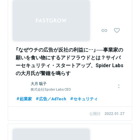
何より好きだが、現在は組織マネジメントと「仕組みを変えれ
ば、世界はもっと良くなる」というビジョンを掲げるラクスルの
Sponsored
事業作りにフォーカスし、コードが書ける経営人材を目指してい
る。
関連情報をみる
「なぜウチの広告が反社の利益に…」──事業家の
願いを食い物にするアドフラウドとは？サイバ
ーセキュリティ・スタートアップ、Spider Labs
の大月氏が警鐘を鳴らす
大月 聡子
株式会社Spider Labs CEO
2011年大学院物理学専攻を卒業、同年4月に創業し代表取締役
起業家
広告／AdTech
セキュリティ
CEOに就任。受託開発事業からスタートし、2017年に独自のサ
ービスであるAI搭載アドフラウド対策ツール「Spider AF」をリリ
公開日
2022.01.27
ース。2021年9月には総額5.5億円の第三者割当増資をシリーズ
Bラウンドにて実施し、グローバル展開を含めた事業拡大を牽引
し、現在はポルトガル リスボンオフィスにて国外支社の立ち上
げに従事。プライベートでは3児のママとして奮闘中。