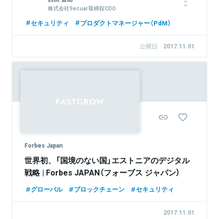
株式会社Secual 取締役COO
慶應義塾大学法学部政治学科卒業。IBMビジネスコンサルティン
セキュリティ
プロダクトマネージャー（PdM）
グサービス（現日本IBM）およびデロイトトーマツコンサルティン
グを経て現職。業務・IT双方において、多様なプロジェクトの上
公開日
2017.11.01
流段階からの経験を有する。業務領域では、多数のBPR/BPOプ
ロジェクトにおいて、現状業務の分析・課題の抽出と解決案の提
案・新業務の詳細設計と実行支援の実績・知見を有する。またIT
領域では、IT組織戦略の立案に加え、システム構築における構
想・導入・安定化までの一貫した経験を有する。
関連情報をみる
Forbes Japan
世界初、「国境のない国」エストニアのデジタル
戦略 | Forbes JAPAN（フォーブス ジャパン）
グローバル
ブロックチェーン
セキュリティ
2017.11.01