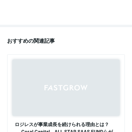
営・コンサルティング・コンテンツ制作を通し、デザ
部文芸学科卒。 「ライフハッカー［日本版］」副編集長、
インとビジネスの距離を近づける編集に従事する。デ
「北欧、暮らしの道具店」を経て、2016年よりフリーラ
ザインビジネスマガジン「designing」編集長。
ンスに転向。 ライター／エディターとして、執筆、編
inquire所属。
集、企画、メディア運営、モデレーター、音声配信な
ど活動中。
おすすめの関連記事
Sponsored
ロジレスが事業成長を続けられる理由とは？
──Coral Capital、ALL STAR SAAS FUNDらが