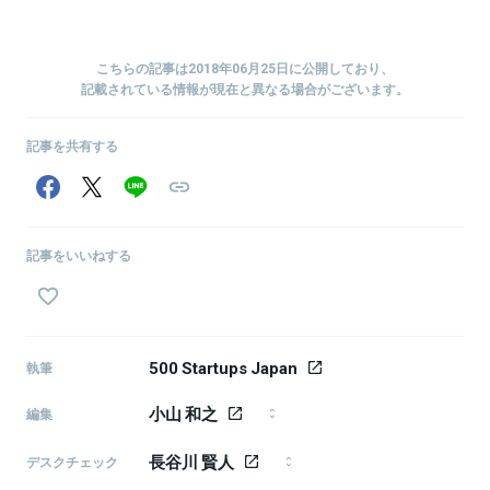
こちらの記事は2018年06月25日に公開しており、
記載されている情報が現在と異なる場合がございます。
記事を共有する
記事をいいねする
500 Startups Japan
執筆
小山 和之
編集
編集者。大学卒業後、建築設計事務所、デザインコン
長谷川 賢人
サル会社の編集ディレクター / PMを経て、weaving
デスクチェック
を創業。デザイン領域の情報発信支援・メディア運
1986年生まれ、東京都武蔵野市出身。日本大学芸術学