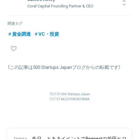
Coral Capital Founding Partner & CEO
Coral Capital 創業パートナーCEO。2015年より500 Startups
Japan 代表兼マネージングパートナー。シードステージ企業へ40社
関連タグ
以上に投資し、総額約100億円を運用。SmartHRのアーリーインベ
資金調達
VC・投資
スターでもあり、約15億円のシリーズB資金調達ラウンドをリード
し、現在、SmartHRの社外取締役も務める。2014年よりDeNAで東
南アジアとシリコンバレーを中心にグローバル投資に従事。
2016年にForbes Asia 30 Under 30 の「ファイナンス & ベンチャーキ
ャピタル」部門で選ばれる。ベンチャーキャピタリストになる前は、
STORYS.JP運営会社ResuPress（現Coincheck）の共同創業者兼
（この記事は500 Startups Japanブログからの転載です）
CEOを務めた。J.P. Morgan在職中に東京へ移住。幼少期は日本で暮
らしていた為、日本語は流暢。
TEXT BY
500 Startups Japan
EDIT BY
KAZUYUKI KOYAMA
関連情報をみる
James
先日、とあるイベントでBeenextの前田ヒロ