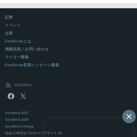
記事
イベント
企業
FastGrowとは
掲載依頼／お問い合わせ
ライター募集
FastGrow長期インターン募集
FOLLOW US
Goodfind 2027
Goodfind 2028
Goodfind College
社会人3年目までのキャリアサイト G3