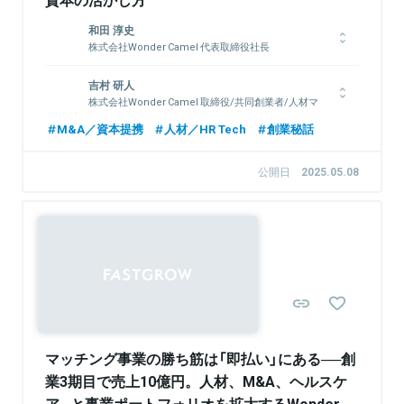
和田 淳史
株式会社Wonder Camel 代表取締役社長
上智大学経済学部経済学科卒。アビームコンサルティングにて業
吉村 研人
務改革、システム導入など国内外それぞれで幅広いプロジェクト
株式会社Wonder Camel 取締役/共同創業者/人材マ
を経験。ボストンコンサルティンググループではナショナルクラ
ッチング事業部リーダー
イアントを相手に全社的な戦略策定に携わる。その傍ら、ベンチ
M&A／資本提携
人材／HR Tech
創業秘話
ャー企業支援の経験も積んだ。2021年、株式会社Wonder
上智大学理工学部情報理工学科卒。JSOLにて社内起業家として
Camel創業。
複数の新規事業の立ち上げを経験し、2021年に株式会社
公開日
2025.05.08
Wonder Camelを共同創業。2025年に株式会社アクリオを完全
子会社化し同社の代表取締役に就任。若手フリーランスの課題を
解決するためのマッチングプラットフォーム「quickflow」を運
関連情報をみる
営。
Sponsored
関連情報をみる
マッチング事業の勝ち筋は「即払い」にある──創
業3期目で売上10億円。人材、M&A、ヘルスケ
ア...と事業ポートフォリオを拡大するWonder