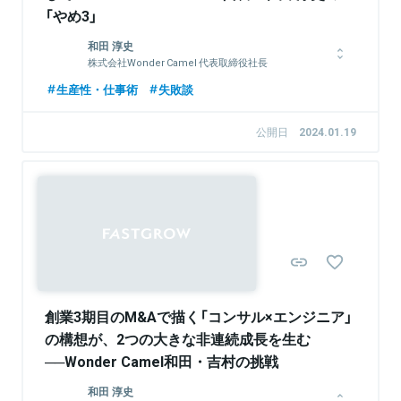
「やめ3」
和田 淳史
株式会社Wonder Camel 代表取締役社長
上智大学経済学部経済学科卒。アビームコンサルティングにて業
生産性・仕事術
失敗談
務改革、システム導入など国内外それぞれで幅広いプロジェクト
を経験。ボストンコンサルティンググループではナショナルクラ
公開日
2024.01.19
イアントを相手に全社的な戦略策定に携わる。その傍ら、ベンチ
ャー企業支援の経験も積んだ。2021年、株式会社Wonder
Camel創業。
Sponsored
関連情報をみる
創業3期目のM&Aで描く「コンサル×エンジニア」
の構想が、2つの大きな非連続成長を生む
──Wonder Camel和田・吉村の挑戦
和田 淳史