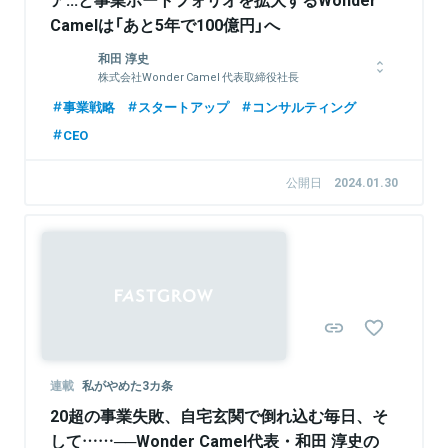
Camelは「あと5年で100億円」へ
和田 淳史
株式会社Wonder Camel 代表取締役社長
上智大学経済学部経済学科卒。アビームコンサルティングにて業
事業戦略
スタートアップ
コンサルティング
務改革、システム導入など国内外それぞれで幅広いプロジェクト
CEO
を経験。ボストンコンサルティンググループではナショナルクラ
イアントを相手に全社的な戦略策定に携わる。その傍ら、ベンチ
ャー企業支援の経験も積んだ。2021年、株式会社Wonder
公開日
2024.01.30
Camel創業。
関連情報をみる
連載
私がやめた3カ条
20超の事業失敗、自宅玄関で倒れ込む毎日、そ
して……──Wonder Camel代表・和田 淳史の