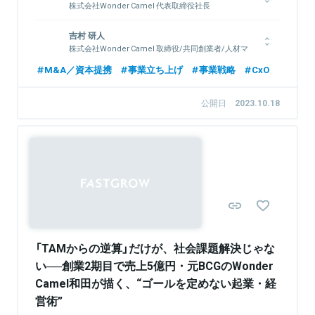
株式会社Wonder Camel 代表取締役社長
上智大学経済学部経済学科卒。アビームコンサルティングにて業
吉村 研人
務改革、システム導入など国内外それぞれで幅広いプロジェクト
株式会社Wonder Camel 取締役/共同創業者/人材マ
を経験。ボストンコンサルティンググループではナショナルクラ
ッチング事業部リーダー
イアントを相手に全社的な戦略策定に携わる。その傍ら、ベンチ
M&A／資本提携
事業立ち上げ
事業戦略
CxO
ャー企業支援の経験も積んだ。2021年、株式会社Wonder
上智大学理工学部情報理工学科卒。JSOLにて社内起業家として
Camel創業。
複数の新規事業の立ち上げを経験し、2021年に株式会社
公開日
2023.10.18
Wonder Camelを共同創業。2025年に株式会社アクリオを完全
子会社化し同社の代表取締役に就任。若手フリーランスの課題を
解決するためのマッチングプラットフォーム「quickflow」を運
関連情報をみる
営。
Sponsored
関連情報をみる
「TAMからの逆算」だけが、社会課題解決じゃな
い──創業2期目で売上5億円・元BCGのWonder
Camel和田が描く、“ゴールを定めない起業・経
営術”