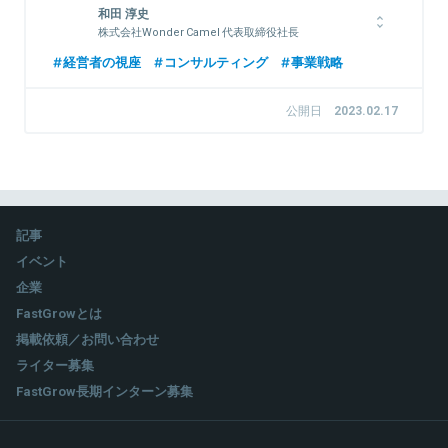
和田 淳史
株式会社Wonder Camel 代表取締役社長
上智大学経済学部経済学科卒。アビームコンサルティングにて業
経営者の視座
コンサルティング
事業戦略
務改革、システム導入など国内外それぞれで幅広いプロジェクト
を経験。ボストンコンサルティンググループではナショナルクラ
公開日
2023.02.17
イアントを相手に全社的な戦略策定に携わる。その傍ら、ベンチ
ャー企業支援の経験も積んだ。2021年、株式会社Wonder
Camel創業。
関連情報をみる
記事
イベント
企業
FastGrowとは
掲載依頼／お問い合わせ
ライター募集
FastGrow長期インターン募集