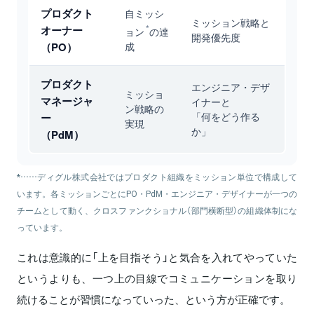
プロダクト
自ミッシ
ミッション戦略と
*
オーナー
ョン
の達
開発優先度
成
（PO）
プロダクト
エンジニア・デザ
ミッショ
マネージャ
イナーと
ン戦略の
「何をどう作る
ー
実現
か」
（PdM）
*……ディグル株式会社ではプロダクト組織をミッション単位で構成して
います。各ミッションごとにPO・PdM・エンジニア・デザイナーが一つの
チームとして動く、クロスファンクショナル（部門横断型）の組織体制にな
っています。
これは意識的に「上を目指そう」と気合を入れてやっていた
というよりも、一つ上の目線でコミュニケーションを取り
続けることが習慣になっていった、という方が正確です。