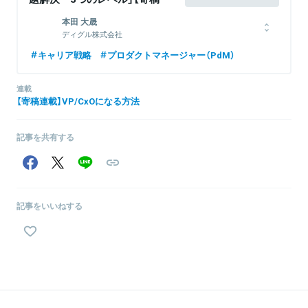
Vol.02/03：ディグル株式会社
本田 大晟
VPoP本田】
ディグル株式会社
立教大学経済学部卒業後、Retty株式会社に新卒入社。入社当初は
キャリア戦略
プロダクトマネージャー（PdM）
データアナリストとしてプロダクト・ビジネス両面の意思決定支援
に従事したのち、BtoB向けプロダクトのプロダクトマネージャーを
連載
担当。 2022年8月よりディグル株式会社にPdMとして入社。2024
【寄稿連載】VP/CxOになる方法
年7月にPdM/デザイン組織を統括し、2025年8月よりVP of
Productに就任。
記事を共有する
関連情報をみる
記事をいいねする