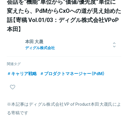
会話を“機能”単位から“価値/優先度”単位に
変えたら、PdMからCxOへの道が見え始めた
話【寄稿 Vol.01/03：ディグル株式会社VPoP
本田】
本田 大晟
ディグル株式会社
立教大学経済学部卒業後、Retty株式会社に新卒入社。入社当初はデ
ータアナリストとしてプロダクト・ビジネス両面の意思決定支援に
関連タグ
従事したのち、BtoB向けプロダクトのプロダクトマネージャーを担
キャリア戦略
プロダクトマネージャー（PdM）
当。 2022年8月よりディグル株式会社にPdMとして入社。2024年7
月にPdM/デザイン組織を統括し、2025年8月よりVP of Productに
就任。
※本記事はディグル株式会社VP of Product本田大晟氏によ
関連情報をみる
る寄稿です