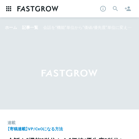
ホーム
記事一覧
会話を“機能”単位から“価値/優先度”単位に変えたら、PdMからCxOへの道が見え始めた話【寄稿 Vol.01/03：ディグル株式会社VPoP本田】
連載
【寄稿連載】VP/CxOになる方法