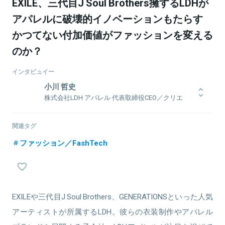
EXILE、三代目J Soul Brothers擁するLDHが
アパレルに破壊的イノベーションもたらす
かつてない付加価値がファッションを変える
のか？
インタビュイー
小川 哲史
株式会社LDH アパレル 代表取締役CEO／クリエ
イティブ・ディレクター
専門学校で建築やグラフィックデザインと映像を学んだ後、某ブラ
関連タグ
ンドのデザイナーとしてキャリアを積む。その後、LDHでファッシ
ョンブランド、24karatsを設立。
ファッション／FashTech
同時にEXILE、三代目J Soul Brothersの衣装デザイナーとして活動
し、現在はLDHアパレルの代表取締役社長として所属アーティスト
のクリエイティブ面をサポートしている。
EXILEや三代目J Soul Brothers、GENERATIONSといった人気
アーティストが所属するLDH。彼らの衣装制作やアパレル
関連情報をみる