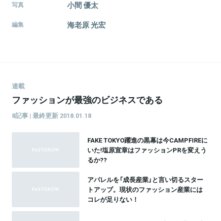
小間 優太
写真
海老原 光宏
編集
連載
ファッションが最強のビジネスである
8記事 | 最終更新 2018.01.18
FAKE TOKYO躍進の黒幕は今CAMPFIREに
いた!塩原宣章はファッションPRを変えう
るか??
アパレルを「成長産業」と言い切るスター
トアップ。現状のファッション産業には
コレが足りない！