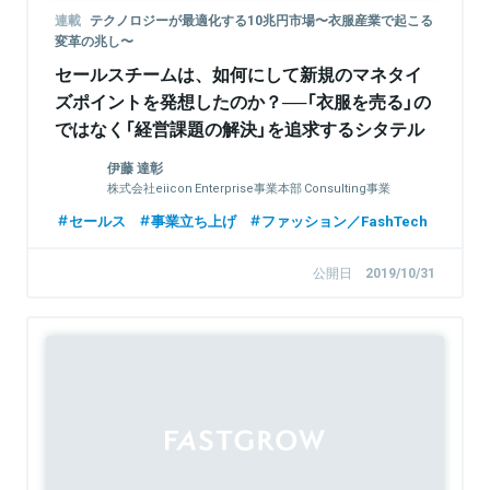
連載
テクノロジーが最適化する10兆円市場〜衣服産業で起こる
変革の兆し〜
セールスチームは、如何にして新規のマネタイ
ズポイントを発想したのか？──「衣服を売る」の
ではなく「経営課題の解決」を追求するシタテル
新規ビジネスの実態
伊藤 達彰
株式会社eiicon Enterprise事業本部 Consulting事業
部 部長、公共セクター事業本部 東海支援事業部 部長
セールス
事業立ち上げ
ファッション／FashTech
公開日
2019/10/31
Sponsored