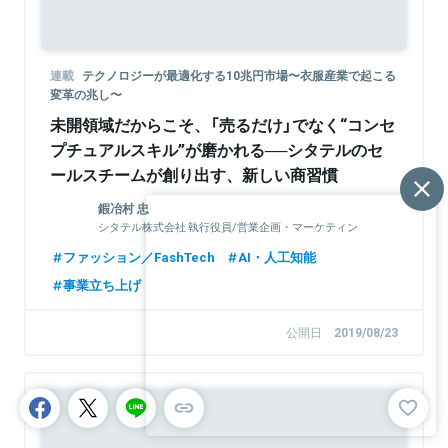
連載
テクノロジーが最適化する10兆円市場〜衣服産業で起こる
変革の兆し〜
未開領域だからこそ、「売るだけ」でなく“コンセ
プチュアルスキル”が磨かれる──シタテルのセ
ールスチームが創り出す、新しい商習慣
鍜冶村 忠
シタテル株式会社 執行役員/営業企画・マーケティン
グ
ファッション／FashTech
AI・人工知能
事業立ち上げ
公開日
2019/08/23