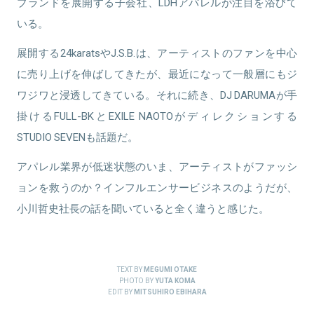
ブランドを展開する子会社、LDHアパレルが注目を浴びて
いる。
展開する24karatsやJ.S.B.は、アーティストのファンを中心
に売り上げを伸ばしてきたが、最近になって一般層にもジ
ワジワと浸透してきている。それに続き、DJ DARUMAが手
掛けるFULL-BKとEXILE NAOTOがディレクションする
STUDIO SEVENも話題だ。
アパレル業界が低迷状態のいま、アーティストがファッシ
ョンを救うのか？インフルエンサービジネスのようだが、
小川哲史社長の話を聞いていると全く違うと感じた。
TEXT BY
MEGUMI OTAKE
PHOTO BY
YUTA KOMA
EDIT BY
MITSUHIRO EBIHARA