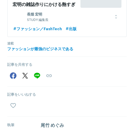
宏明の雑誌作りにかける熱すぎ
るクリエイティビティ
長畑 宏明
STUDY 編集長
大学在学中に音楽誌でライターとして活動。卒業後、ファッション
ファッション／FashTech
出版
ウェブサービスの企業に入社しアプリ、システム、サイト運営を担
当。その後、フリーの編集者として音楽誌やファッション誌で執筆
連載
する傍ら、26歳のときに『STUDY』を創刊。編集者として忙しい毎
ファッションが最強のビジネスである
日を送るなか、現在もライターとして『THE FASHION POST』など
の媒体で執筆している。
記事を共有する
関連情報をみる
記事をいいねする
尾竹 めぐみ
執筆